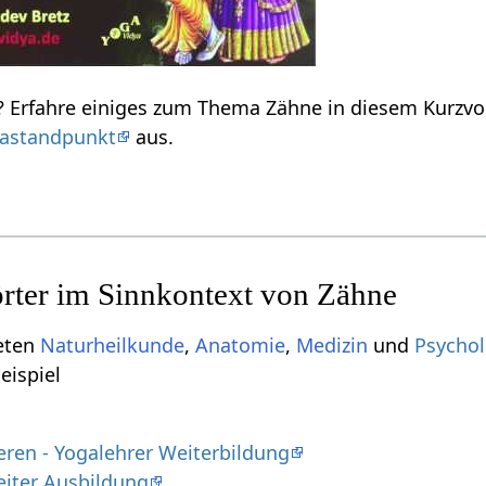
Zähne‏‎ - was heißt das? Erfahre einiges zum Thema Zäh
astandpunkt
aus.
ieten
Naturheilkunde
,
Anatomie
,
Medizin
und
Psychol
um Beispiel
ren - Yogalehrer Weiterbildung
iter Ausbildung