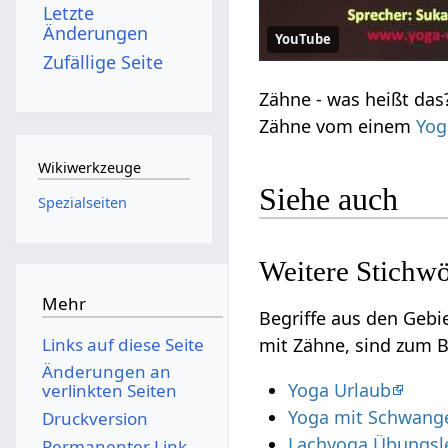
Letzte
Änderungen
YouTube
Zufällige Seite
Zähne‏‎ vom einem
Yog
Wikiwerkzeuge
Siehe auch
Spezialseiten
Mehr
Begriffe aus den Geb
mit Zähne‏‎, sind z
Links auf diese Seite
Änderungen an
Yoga Urlaub
verlinkten Seiten
Yoga mit Schwange
Druckversion
Lachyoga Übungsle
Permanenter Link