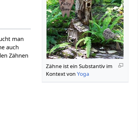
aucht man
ne auch
 den Zähnen
Zähne‏‎ ist ein Substantiv im
Kontext von
Yoga