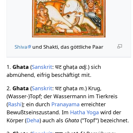
Shiva
und Shakti, das göttliche Paar
1.
Ghata
(
Sanskrit
: घट ghaṭa
adj.
) sich
abmühend, eifrig beschäftigt mit.
2.
Ghata
(
Sanskrit
: घट ghaṭa
m.
) Krug,
(Wasser-)Topf; der Wassermann im Tierkreis
(
Rashi
); ein durch
Pranayama
erreichter
Bewußtseinszustand. Im
Hatha Yoga
wird der
Körper (
Deha
) auch als
Ghata
("Topf") bezeichnet.