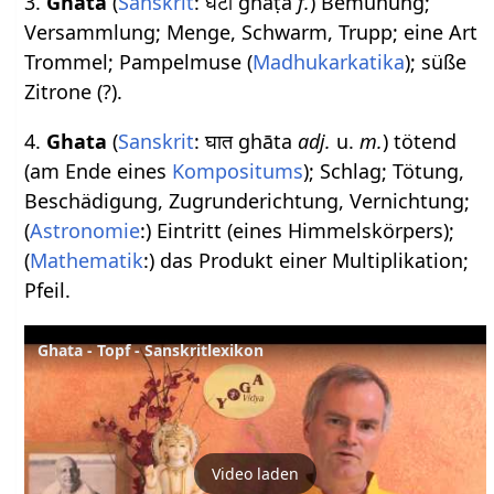
3.
Ghata
(
Sanskrit
: घटा ghaṭā
f.
) Bemühung;
Versammlung; Menge, Schwarm, Trupp; eine Art
Trommel; Pampelmuse (
Madhukarkatika
); süße
Zitrone (?).
4.
Ghata
(
Sanskrit
: घात ghāta
adj.
u.
m.
) tötend
(am Ende eines
Kompositums
); Schlag; Tötung,
Beschädigung, Zugrunderichtung, Vernichtung;
(
Astronomie
:) Eintritt (eines Himmelskörpers);
(
Mathematik
:) das Produkt einer Multiplikation;
Pfeil.
Ghata - Topf - Sanskritlexikon
Video laden