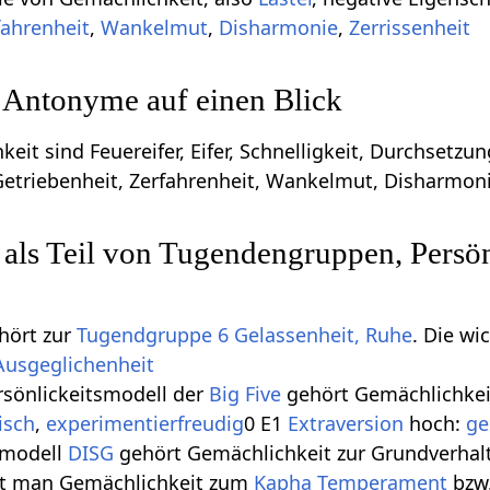
fahrenheit
,
Wankelmut
,
Disharmonie
,
Zerrissenheit
 Antonyme auf einen Blick
it sind Feuereifer, Eifer, Schnelligkeit, Durchsetz
etriebenheit, Zerfahrenheit, Wankelmut, Disharmonie
als Teil von Tugendengruppen, Persön
n
hört zur
Tugendgruppe 6 Gelassenheit, Ruhe
. Die w
Ausgeglichenheit
rsönlickeitsmodell der
Big Five
gehört Gemächlichkei
isch
,
experimentierfreudig
0 E1
Extraversion
hoch:
ge
smodell
DISG
gehört Gemächlichkeit zur Grundverhal
t man Gemächlichkeit zum
Kapha
Temperament
bzw