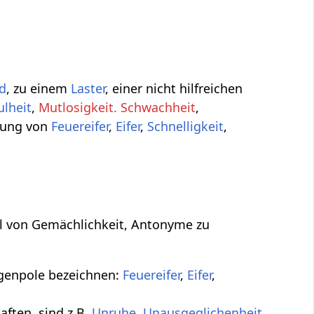
d
, zu einem
Laster
, einer nicht hilfreichen
ulheit
,
Mutlosigkeit. Schwachheit
,
erung von
Feuereifer
,
Eifer
,
Schnelligkeit
,
eil von Gemächlichkeit, Antonyme zu
egenpole bezeichnen:
Feuereifer
,
Eifer
,
aften, sind z.B.
Unruhe
,
Unausgeglichenheit
,