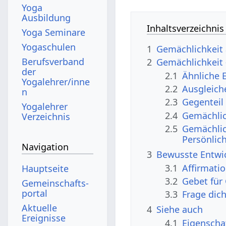
Yoga
Ausbildung
Inhaltsverzeichnis
Yoga Seminare
Yogaschulen
1
Gemächlichkeit 
Berufsverband
2
Gemächlichkeit
der
2.1
Ähnliche 
Yogalehrer/inne
2.2
Ausgleich
n
2.3
Gegenteil
Yogalehrer
2.4
Gemächlic
Verzeichnis
2.5
Gemächlic
Persönlic
Navigation
3
Bewusste Entwi
3.1
Affirmati
Hauptseite
3.2
Gebet für
Gemeinschafts­
portal
3.3
Frage dic
Aktuelle
4
Siehe auch
Ereignisse
4.1
Eigenscha