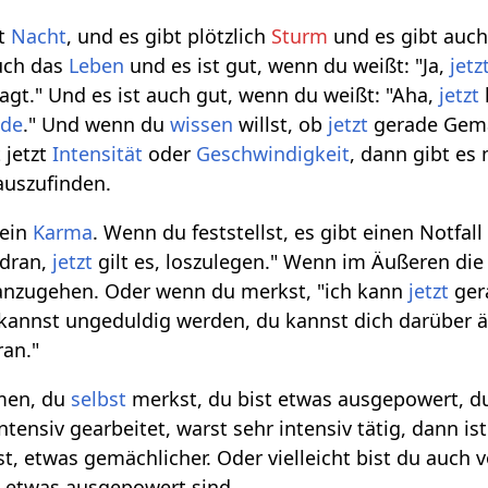
bt
Nacht
, und es gibt plötzlich
Sturm
und es gibt auch
auch das
Leben
und es ist gut, wenn du weißt: "Ja,
jetz
gt." Und es ist auch gut, wenn du weißt: "Aha,
jetzt
nde
." Und wenn du
wissen
willst, ob
jetzt
gerade Gemä
t jetzt
Intensität
oder
Geschwindigkeit
, dann gibt es
auszufinden.
dein
Karma
. Wenn du feststellst, es gibt einen Notfa
 dran,
jetzt
gilt es, loszulegen." Wenn im Äußeren die 
anzugehen. Oder wenn du merkst, "ich kann
jetzt
gera
kannst ungeduldig werden, du kannst dich darüber ä
ran."
men, du
selbst
merkst, du bist etwas ausgepowert, 
intensiv gearbeitet, warst sehr intensiv tätig, dann is
t, etwas gemächlicher. Oder vielleicht bist du auch 
ht etwas ausgepowert sind.