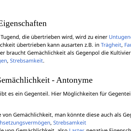
Eigenschaften
 Tugend, die übertrieben wird, wird zu einer
Untugen
chkeit übertrieben kann ausarten z.B. in
Trägheit
,
Fa
her braucht Gemächlichkeit als Gegenpol die Kultivi
gen
,
Strebsamkeit
.
Gemächlichkeit - Antonyme
gibt es ein Gegenteil. Hier Möglichkeiten für Gegent
le von Gemächlichkeit, man könnte diese auch als G
hsetzungsvermögen
,
Strebsamkeit
le von Gemächlichkeit, also
Laster
, negative Eigensch