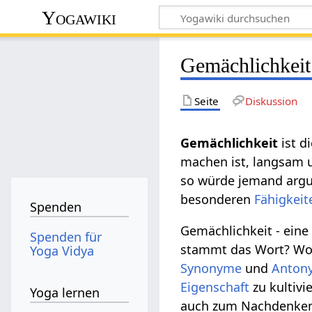
Yogawiki
Gemächlichkeit
Seite
Diskussion
Gemächlichkeit
ist d
machen ist, langsam u
so würde jemand arg
besonderen
Fähigkeit
Spenden
Gemächlichkeit - ein
Spenden für
stammt das Wort? Woz
Yoga Vidya
Synonyme
und
Anton
Eigenschaft
zu kultivi
Yoga lernen
auch zum Nachdenken