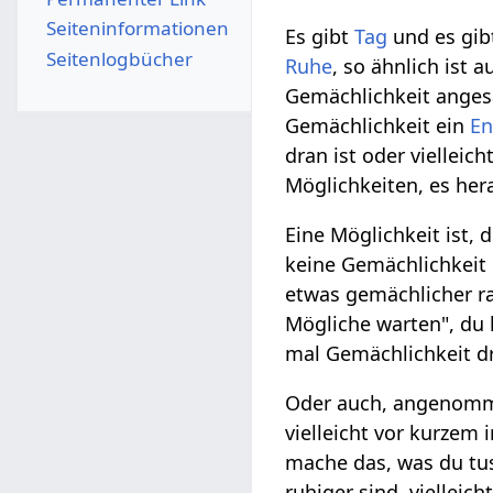
Seiten­­informationen
Es gibt
Tag
und es gi
Seitenlogbücher
Ruhe
, so ähnlich ist 
Gemächlichkeit angesa
Gemächlichkeit ein
E
dran ist oder vielleich
Möglichkeiten, es her
Eine Möglichkeit ist, 
keine Gemächlichkeit
etwas gemächlicher r
Mögliche warten", du 
mal Gemächlichkeit d
Oder auch, angenom
vielleicht vor kurzem 
mache das, was du tus
ruhiger sind, vielleic