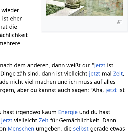
 wieder
t
ist eher
hat die
chlichkeit
 mehrere
ll nach dem anderen, dann weißt du: "
Jetzt
ist
Dinge zäh sind, dann ist vielleicht
jetzt
mal
Zeit
,
de nicht viel machen und ich muss auf alles
rgern, aber du kannst auch sagen: "Aha,
jetzt
ist
du hast irgendwo kaum
Energie
und du hast
t
jetzt
vielleicht
Zeit
für Gemächlichkeit. Dann
von
Menschen
umgeben, die
selbst
gerade etwas