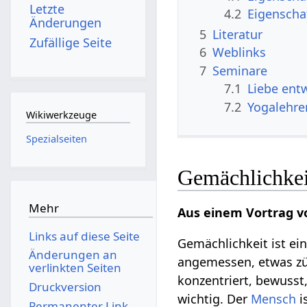
Letzte
4.2
Eigenscha
Änderungen
5
Literatur
Zufällige Seite
6
Weblinks
7
Seminare
7.1
Liebe ent
7.2
Yogalehre
Wikiwerkzeuge
Spezialseiten
Gemächlichkeit
Mehr
Aus einem Vortrag v
Links auf diese Seite
Gemächlichkeit ist ei
Änderungen an
angemessen, etwas zü
verlinkten Seiten
konzentriert, bewusst,
Druckversion
wichtig. Der
Mensch
i
Permanenter Link