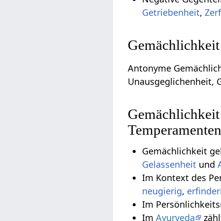
Getriebenheit
,
Zer
Gemächlichkeit
Antonyme Gemächlichke
Unausgeglichenheit, G
Gemächlichkeit 
Temperamente
Gemächlichkeit ge
Gelassenheit
und
Im Kontext des Pe
neugierig
,
erfinder
Im Persönlichkeit
Im
Ayurveda
zähl