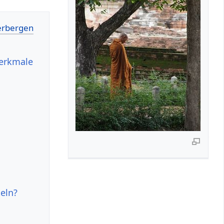
merkmale
eln?