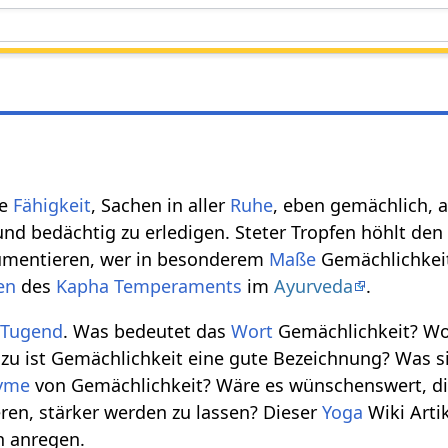
ie
Fähigkeit
, Sachen in aller
Ruhe
, eben gemächlich, 
nd bedächtig zu erledigen. Steter Tropfen höhlt den
umentieren, wer in besonderem
Maße
Gemächlichkeit
en
des
Kapha
Temperaments
im
Ayurveda
.
e
Tugend
. Was bedeutet das
Wort
Gemächlichkeit? W
u ist Gemächlichkeit eine gute Bezeichnung? Was s
yme
von Gemächlichkeit? Wäre es wünschenswert, d
eren, stärker werden zu lassen? Dieser
Yoga
Wiki Artik
 anregen.