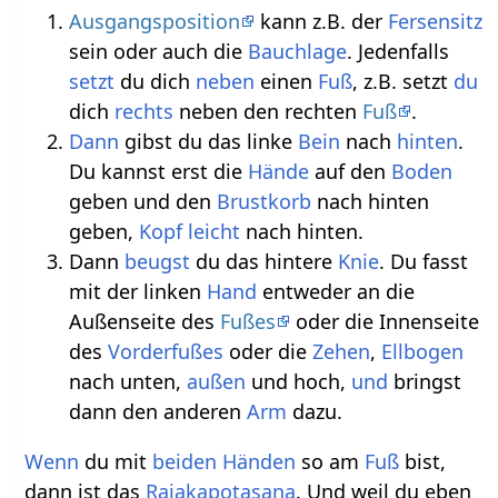
Ausgangsposition
kann z.B. der
Fersensitz
sein oder auch die
Bauchlage
. Jedenfalls
setzt
du dich
neben
einen
Fuß
, z.B. setzt
du
dich
rechts
neben den rechten
Fuß
.
Dann
gibst du das linke
Bein
nach
hinten
.
Du kannst erst die
Hände
auf den
Boden
geben und den
Brustkorb
nach hinten
geben,
Kopf
leicht
nach hinten.
Dann
beugst
du das hintere
Knie
. Du fasst
mit der linken
Hand
entweder an die
Außenseite des
Fußes
oder die Innenseite
des
Vorderfußes
oder die
Zehen
,
Ellbogen
nach unten,
außen
und hoch,
und
bringst
dann den anderen
Arm
dazu.
Wenn
du mit
beiden
Händen
so am
Fuß
bist,
dann ist das
Rajakapotasana
. Und weil du eben