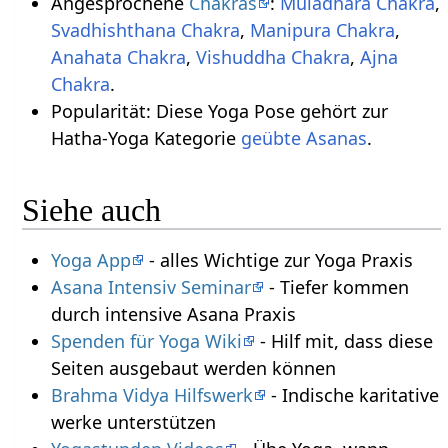
Angesprochene
Chakras
:
Muladhara Chakra
,
Svadhishthana Chakra
,
Manipura Chakra
,
Anahata Chakra
,
Vishuddha Chakra
,
Ajna
Chakra
.
Popularität: Diese Yoga Pose gehört zur
Hatha-Yoga Kategorie
geübte Asanas
.
Siehe auch
Yoga App
- alles Wichtige zur Yoga Praxis
Asana Intensiv Seminar
- Tiefer kommen
durch intensive Asana Praxis
Spenden für Yoga Wiki
- Hilf mit, dass diese
Seiten ausgebaut werden können
Brahma Vidya Hilfswerk
- Indische karitative
werke unterstützen