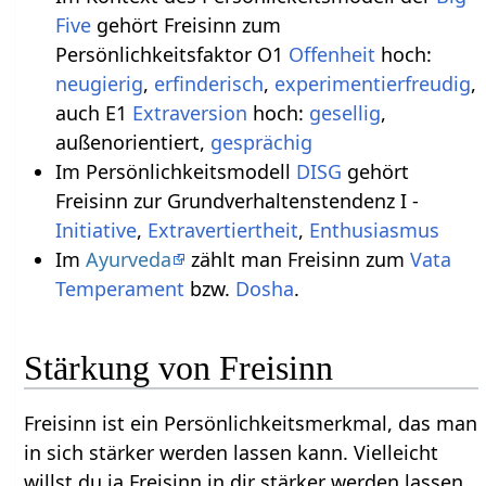
Five
gehört Freisinn zum
Persönlichkeitsfaktor O1
Offenheit
hoch:
neugierig
,
erfinderisch
,
experimentierfreudig
,
auch E1
Extraversion
hoch:
gesellig
,
außenorientiert,
gesprächig
Im Persönlichkeitsmodell
DISG
gehört
Freisinn zur Grundverhaltenstendenz I -
Initiative
,
Extravertiertheit
,
Enthusiasmus
Im
Ayurveda
zählt man Freisinn zum
Vata
Temperament
bzw.
Dosha
.
Stärkung von Freisinn
Freisinn ist ein Persönlichkeitsmerkmal, das man
in sich stärker werden lassen kann. Vielleicht
willst du ja Freisinn in dir stärker werden lassen.