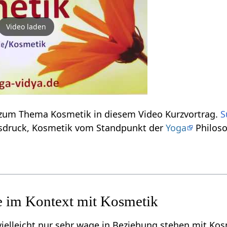
Video laden
Einige Informationen zum Thema Kosmetik‏‎ in diesem Video Kurzvortrag.
S
hier das Wort, den Ausdruck, Kosmetik‏‎ vom Standpunkt der
Yoga
Philoso
r sehr wage in Beziehung stehen mit Kosmetik‏‎, aber für dich vielleicht doch in