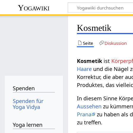
Yogawiki
Kosmetik
Seite
Diskussion
Kosmetik‏‎
ist
Körperp
Haare
und die Nägel z
Korrektur, die aber a
Produktes, das viellei
Spenden
In diesem Sinne Körpe
Spenden für
Aussehen
zu kümmern 
Yoga Vidya
Prana
zu haben als d
zu treffen.
Yoga lernen