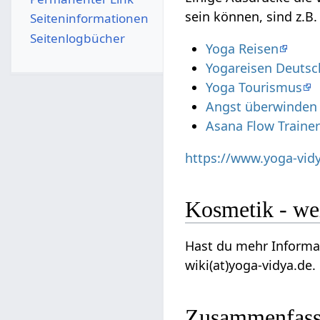
sein können, sind z.B
Seiten­­informationen
Seitenlogbücher
Yoga Reisen
Yogareisen Deutsc
Yoga Tourismus
Angst überwinden
Asana Flow Traine
https://www.yoga-vid
Kosmeti
Hast du mehr Informationen 
wiki(at)yoga-vidya.de.
Zusammenfas