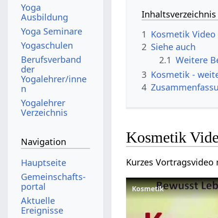
Yoga
Inhaltsverzeichnis
Ausbildung
Yoga Seminare
1
Kosmetik‏‎ Video
Yogaschulen
2
Siehe auch
Berufsverband
2.1
der
3
Kosmetik‏
Yogalehrer/inne
4
Zusammenfass
n
Yogalehrer
Verzeichnis
Kosmetik‏‎ V
Navigation
Hauptseite
Gemeinschafts­
portal
Kosmetik
Aktuelle
Ereignisse