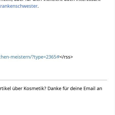
.
schen-meistern/?type=2365
</rss>
 Danke für deine Email an