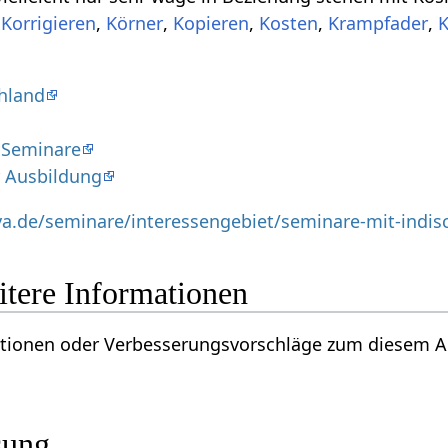
.
,
,
,
,
,
hland
 Seminare
r Ausbildung
ya.de/seminare/interessengebiet/seminare-mit-indi
k‏‎ - weitere Informationen
oder Verbesserungsvorschläge zum diesem Artikel über Kosmetik‏‎?
sung