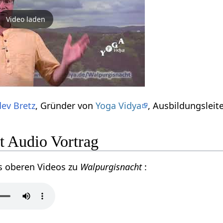
Video laden
ev Bretz
, Gründer von
Yoga Vidya
, Ausbildungsleit
t Audio Vortrag
s oberen Videos zu
Walpurgisnacht
: