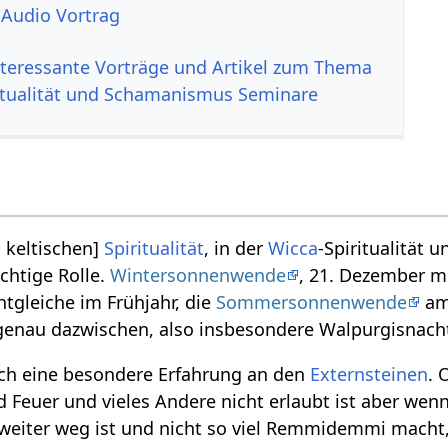
 Audio Vortrag
nteressante Vorträge und Artikel zum Thema
itualität und Schamanismus Seminare
| keltischen]
Spiritualität
, in der
Wicca
-Spiritualität
ichtige Rolle.
Wintersonnenwende
, 21. Dezember m
tgleiche im Frühjahr, die
Sommersonnenwende
am 
 genau dazwischen, also insbesondere Walpurgisnac
uch eine besondere Erfahrung an den
Externsteinen
. 
nd Feuer und vieles Andere nicht erlaubt ist aber we
 weiter weg ist und nicht so viel Remmidemmi macht