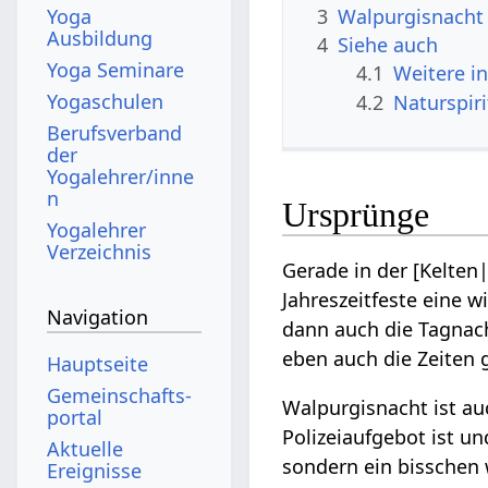
3
Walpurgisnacht
Yoga
Ausbildung
4
Siehe auch
Yoga Seminare
4.1
Weitere i
Yogaschulen
4.2
Naturspir
Berufsverband
der
Yogalehrer/inne
n
Ursprünge
Yogalehrer
Verzeichnis
Gerade in der [Kelten
Jahreszeitfeste eine w
Navigation
dann auch die Tagnach
eben auch die Zeiten
Hauptseite
Gemeinschafts­
Walpurgisnacht ist a
portal
Polizeiaufgebot ist u
Aktuelle
sondern ein bisschen
Ereignisse