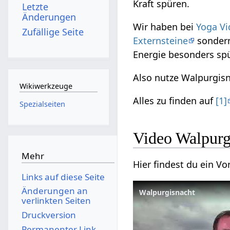
Kraft spüren.
Letzte
Änderungen
Wir haben bei
Yoga Vi
Zufällige Seite
Externsteine
sonder
Energie besonders sp
Also nutze Walpurgisna
Wikiwerkzeuge
Alles zu finden auf
[1]
Spezialseiten
Video Walpurg
Mehr
Hier findest du ein 
Links auf diese Seite
Änderungen an
Walpurgisnacht
verlinkten Seiten
Druckversion
Permanenter Link