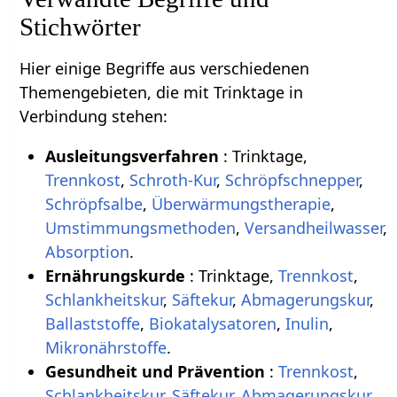
Stichwörter
Hier einige Begriffe aus verschiedenen
Themengebieten, die mit Trinktage in
Verbindung stehen:
Ausleitungsverfahren
: Trinktage,
Trennkost
,
Schroth-Kur
,
Schröpfschnepper
,
Schröpfsalbe
,
Überwärmungstherapie
,
Umstimmungsmethoden
,
Versandheilwasser
,
Absorption
.
Ernährungskurde
: Trinktage,
Trennkost
,
Schlankheitskur
,
Säftekur
,
Abmagerungskur
,
Ballaststoffe
,
Biokatalysatoren
,
Inulin
,
Mikronährstoffe
.
Gesundheit und Prävention
:
Trennkost
,
Schlankheitskur
,
Säftekur
,
Abmagerungskur
,