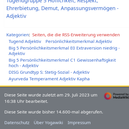
Tugendgruppe 5 Höflichkeit, Respekt,
Ehrerbietung, Demut, Anpassungsvermögen -
Adjektiv
Kategorien
:
Seiten, die die RSS-Erweiterung verwenden
Tugend Adjektiv
Persönlichkeitsmerkmal Adjektiv
Big 5 Persönlichkeitsmerkmal E0 Extraversion niedrig -
Adjektiv
Big 5 Persönlichkeitsmerkmal C1 Gewissenhaftigkeit
hoch - Adjektiv
DISG Grundtyp S: Stetig-Sozial - Adjektiv
Ayurveda Temperament Adjektiv Kapha
Diese Seite wurde zuletzt am 29. Juli 2023 um
16:38 Uhr bearbeitet.
Diese Seite wurde bisher 14.600-mal abgerufen.
Datenschutz
Über Yogawiki
Impressum