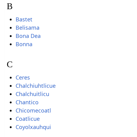
B
Bastet
Belisama
Bona Dea
Bonna
C
Ceres
Chalchiuhtlicue
Chalchuitlicu
Chantico
Chicomecoatl
Coatlicue
Coyolxauhqui