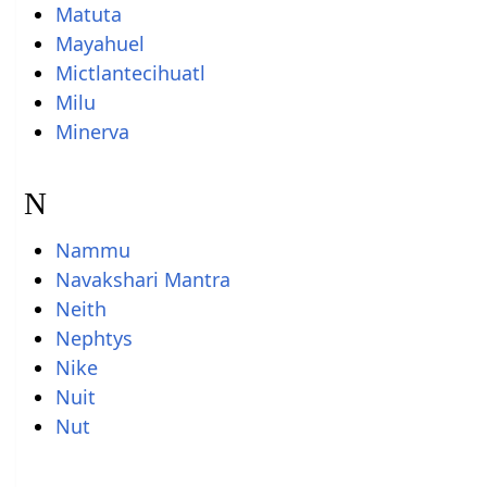
Matuta
Mayahuel
Mictlantecihuatl
Milu
Minerva
N
Nammu
Navakshari Mantra
Neith
Nephtys
Nike
Nuit
Nut