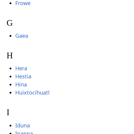
Frowe
G
Gaea
H
Hera
Hestia
Hina
Huixtocihuatl
I
Iduna
Inanna