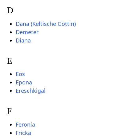
D
Dana (Keltische Göttin)
Demeter
Diana
E
Eos
Epona
Ereschkigal
F
Feronia
Fricka