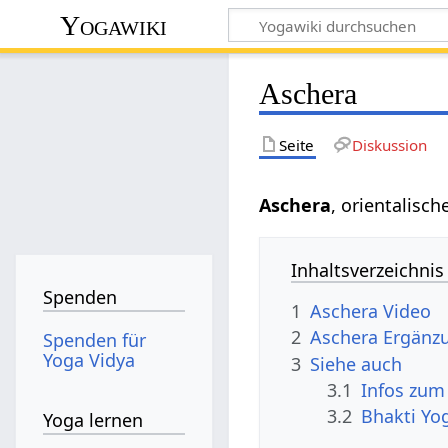
Yogawiki
Aschera
Seite
Diskussion
Aschera
, orientalisc
Inhaltsverzeichnis
Spenden
1
Aschera Video
2
Aschera Ergänz
Spenden für
Yoga Vidya
3
Siehe auch
3.1
Infos zum
3.2
Bhakti Yo
Yoga lernen