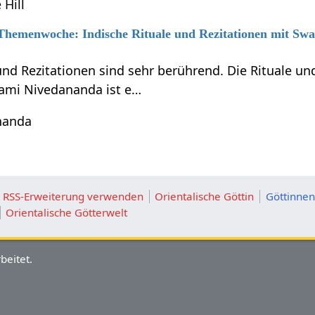
 Hill
6 Themenwoche: Indische Rituale und Rezitationen mit S
 und Rezitationen sind sehr berührend. Die Rituale 
ami Nivedananda ist e…
nanda
ie RSS-Erweiterung verwenden
Orientalische Göttin
Göttinnen
Orientalische Götterwelt
beitet.