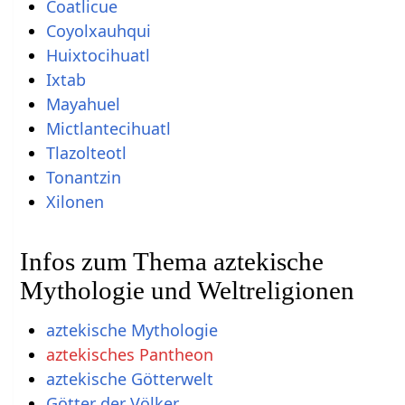
Coatlicue
Coyolxauhqui
Huixtocihuatl
Ixtab
Mayahuel
Mictlantecihuatl
Tlazolteotl
Tonantzin
Xilonen
Infos zum Thema aztekische
Mythologie und Weltreligionen
aztekische Mythologie
aztekisches Pantheon
aztekische Götterwelt
Götter der Völker