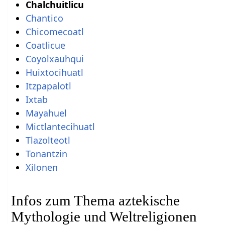
Chalchuitlicu
Chantico
Chicomecoatl
Coatlicue
Coyolxauhqui
Huixtocihuatl
Itzpapalotl
Ixtab
Mayahuel
Mictlantecihuatl
Tlazolteotl
Tonantzin
Xilonen
Infos zum Thema aztekische
Mythologie und Weltreligionen