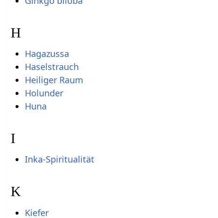
Ginkgo biloba
H
Hagazussa
Haselstrauch
Heiliger Raum
Holunder
Huna
I
Inka-Spiritualität
K
Kiefer