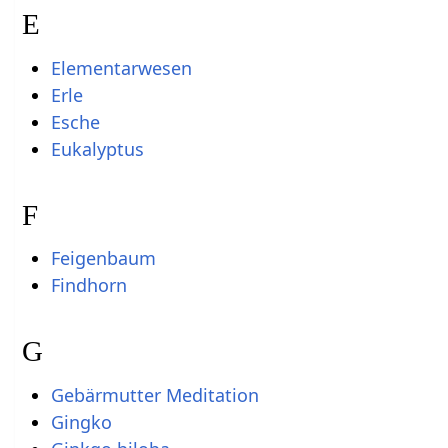
E
Elementarwesen
Erle
Esche
Eukalyptus
F
Feigenbaum
Findhorn
G
Gebärmutter Meditation
Gingko