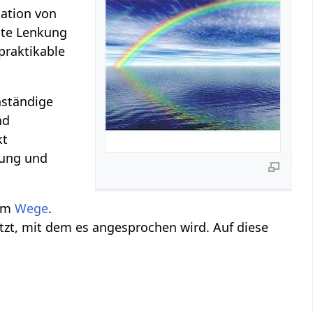
tation von
ste Lenkung
 praktikable
nständige
nd
kt
zung und
hem
Wege
.
itzt, mit dem es angesprochen wird. Auf diese