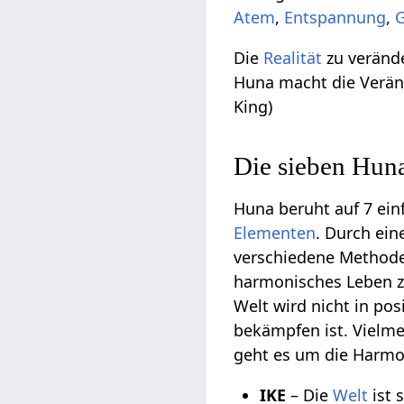
Atem
,
Entspannung
,
Die
Realität
zu verände
Huna macht die Veränd
King)
Die sieben Huna 
Huna beruht auf 7 ein
Elementen
. Durch ei
verschiedene Methoden
harmonisches Leben zu
Welt wird nicht in pos
bekämpfen ist. Vielmeh
geht es um die Harmon
IKE
– Die
Welt
ist 