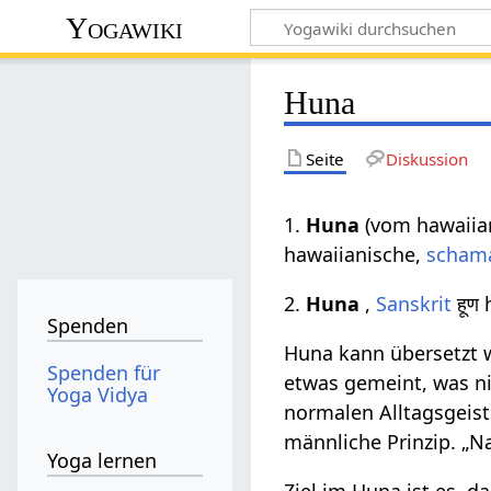
Yogawiki
Huna
Seite
Diskussion
1.
Huna
(vom hawaiian
hawaiianische,
schama
2.
Huna
,
Sanskrit
हूण
Spenden
Huna kann übersetzt w
Spenden für
etwas gemeint, was ni
Yoga Vidya
normalen Alltagsgeist
männliche Prinzip. „Na“
Yoga lernen
Ziel im Huna ist es, 