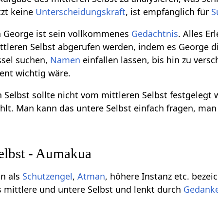
tzt keine
Unterscheidungskraft
, ist empfänglich für
S
n George ist sein vollkommenes
Gedächtnis
. Alles E
ttleren Selbst abgerufen werden, indem es George di
ssel suchen,
Namen
einfallen lassen, bis hin zu vers
nt wichtig wäre.
elbst sollte nicht vom mittleren Selbst festgelegt w
lt. Man kann das untere Selbst einfach fragen, man 
elbst - Aumakua
nn als
Schutzengel
,
Atman
, höhere Instanz etc. bezei
s mittlere und untere Selbst und lenkt durch
Gedank