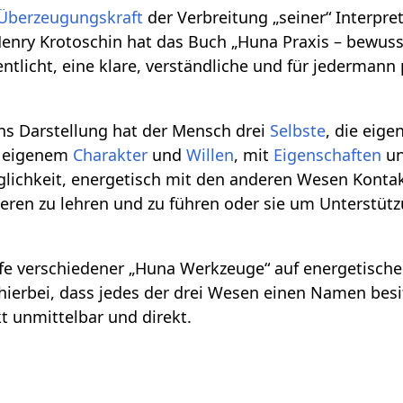
Überzeugungskraft
der Verbreitung „seiner“ Interpre
enry Krotoschin hat das Buch „Huna Praxis – bewus
fentlicht, eine klare, verständliche und für jedermann
ns Darstellung hat der Mensch drei
Selbste
, die eige
t eigenem
Charakter
und
Willen
, mit
Eigenschaften
u
lichkeit, energetisch mit den anderen Wesen Konta
eren zu lehren und zu führen oder sie um Unterstüt
ilfe verschiedener „Huna Werkzeuge“ auf energetisc
 hierbei, dass jedes der drei Wesen einen Namen bes
t unmittelbar und direkt.