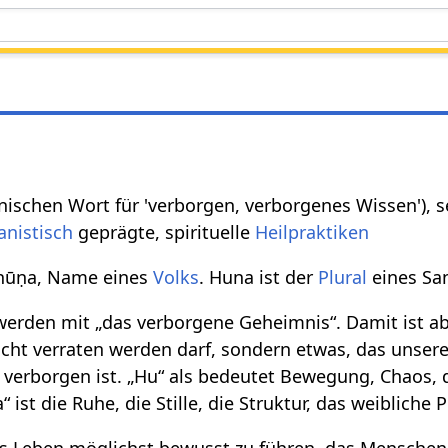
ischen Wort für 'verborgen, verborgenes Wissen'), s
nistisch
geprägte, spirituelle
Heilpraktiken
 hūṇa, Name eines
Volks
. Huna ist der
Plural
eines San
erden mit „das verborgene Geheimnis“. Damit ist ab
cht verraten werden darf, sondern etwas, das unse
 verborgen ist. „Hu“ als bedeutet Bewegung, Chaos, 
 ist die Ruhe, die Stille, die Struktur, das weibliche P
das Leben möglichst bewusst zu führen, das Menschen