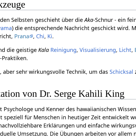
kzeuge
den Selbsten geschieht über die
Aka
-Schnur - ein fe
yama
) die entsprechende Nachricht geschickt wird.
richt,
Prana
,
Chi
,
Ki
.
nd die geistige
Kala
Reinigung
,
Visualisierung
,
Licht
,
a
-Praktiken.
e, aber sehr wirkungsvolle Technik, um das
Schicksal
ation von Dr. Serge Kahili King
 ist Psychologe und Kenner des hawaiianischen Wissen
t speziell für Menschen in heutiger Zeit entwickelt w
t nachvollziehbare Erklärungen und einfache wirkungs
iduelle Umsetzung. Die Übungen arbeiten vor allem 