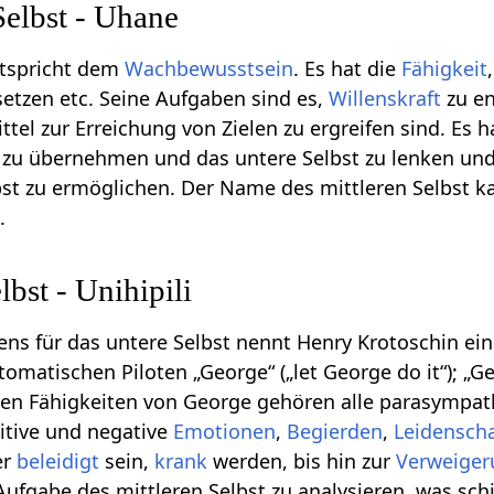
Selbst - Uhane
ntspricht dem
Wachbewusstsein
. Es hat die
Fähigkeit
setzen etc. Seine Aufgaben sind es,
Willenskraft
zu en
tel zur Erreichung von Zielen zu ergreifen sind. Es 
zu übernehmen und das untere Selbst zu lenken und 
st zu ermöglichen. Der Name des mittleren Selbst k
.
lbst - Unihipili
s für das untere Selbst nennt Henry Krotoschin ein
omatischen Piloten „George“ („let George do it“); „Ge
den Fähigkeiten von George gehören alle parasympat
itive und negative
Emotionen
,
Begierden
,
Leidensch
er
beleidigt
sein,
krank
werden, bis hin zur
Verweiger
e Aufgabe des mittleren Selbst zu analysieren, was sch