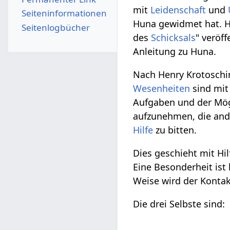
mit
Leidenschaft
und
Seiten­­informationen
Huna gewidmet hat. H
Seitenlogbücher
des
Schicksals
" veröf
Anleitung zu Huna.
Nach Henry Krotoschi
Wesenheiten
sind mi
Aufgaben und der Mög
aufzunehmen, die and
Hilfe
zu bitten.
Dies geschieht mit H
Eine Besonderheit ist
Weise wird der Kontak
Die drei Selbste sind: