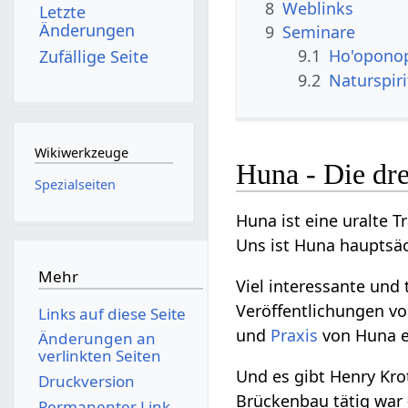
8
Weblinks
Letzte
Änderungen
9
Seminare
9.1
Ho'opono
Zufällige Seite
9.2
Naturspir
Wikiwerkzeuge
Huna - Die dr
Spezialseiten
Huna ist eine uralte
Uns ist Huna hauptsäch
Mehr
Viel interessante und
Veröffentlichungen vo
Links auf diese Seite
und
Praxis
von Huna e
Änderungen an
verlinkten Seiten
Und es gibt Henry Kro
Druckversion
Brückenbau tätig war 
Permanenter Link