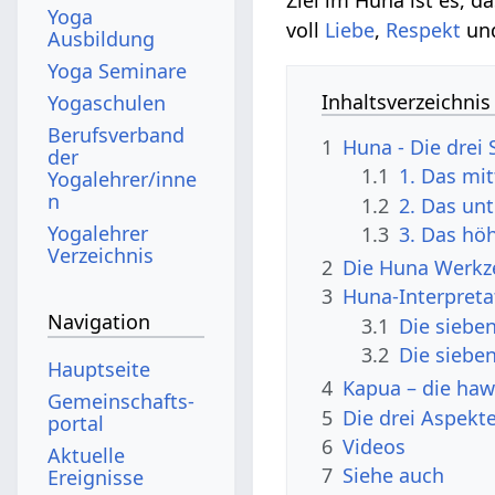
Yoga
voll
Liebe
,
Respekt
und
Ausbildung
Yoga Seminare
Inhaltsverzeichnis
Yogaschulen
Berufsverband
1
Huna - Die drei
der
1.1
1. Das mit
Yogalehrer/inne
n
1.2
2. Das unt
Yogalehrer
1.3
3. Das hö
Verzeichnis
2
Die Huna Werk
3
Huna-Interpretat
Navigation
3.1
Die sieben
3.2
Die siebe
Hauptseite
4
Kapua – die ha
Gemeinschafts­
5
Die drei Aspekt
portal
6
Videos
Aktuelle
7
Siehe auch
Ereignisse