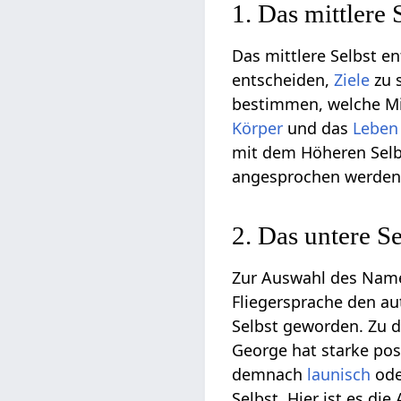
1. Das mittlere 
Das mittlere Selbst e
entscheiden,
Ziele
zu 
bestimmen, welche Mit
Körper
und das
Leben
mit dem Höheren Selb
angesprochen werden
2. Das untere Se
Zur Auswahl des Namen
Fliegersprache den aut
Selbst geworden. Zu 
George hat starke pos
demnach
launisch
od
Selbst. Hier ist es di