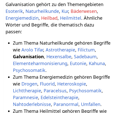
Galvanisation gehört zu den Themengebieten
Esoterik
,
Naturheilkunde
,
Kur
,
Bäderwesen
,
Energiemedizin
,
Heilbad
,
Heilmittel
. Ähnliche
Wörter und Begriffe, die thematisch dazu
passen:
Zum Thema Naturheilkunde gehören Begriffe
wie
Arolo Tifar
,
Astrotherapie
,
Filictum
,
Galvanisation
,
Hexensalbe
,
Sadebaum
,
Elementeharmonisierung
,
Eutonie
,
Kahuna
,
Psychosomatik
.
Zum Thema Energiemedizin gehören Begriffe
wie
Drogen
,
Fluorid
,
Heteroskopie
,
Lichttherapie
,
Paracelsus
,
Psychosomatik
,
Paramnesie
,
Edelsteintherapie
,
Nahtoderlebnisse
,
Paranormal
,
Umfallen
.
Zum Thema Heilmittel gehören Begriffe wie