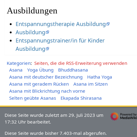
Ausbildungen
Entspannungstherapie Ausbildung
Ausbildung
Entspannungstrainer/in für Kinder
Ausbildung
Kategorien
:
Seiten, die die RSS-Erweiterung verwenden
Asana
Yoga Übung
Bhuddhasana
Asana mit deutscher Bezeichnung
Hatha Yoga
Asana mit geradem Rücken
Asana im Sitzen
Asana mit Blickrichtung nach vorne
Selten geübte Asanas
Ekapada Shirasana
Diese Seite wurde zuletzt am 29. Juli 2023 um
17:32 Uhr bearbeitet.
Diese Seite wurde bisher 7.403-mal abgerufen.