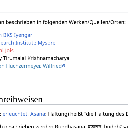
n beschrieben in folgenden Werken/Quellen/Orten:
on BKS Iyengar
earch Institute Mysore
i Jois
 Tirumalai Krishnamacharya
n Huchzermeyer, Wilfried
chreibweisen
:
erleuchtet
,
Asana
: Haltung) heißt "die Haltung des 
 geschrieben werden Buddhasana, बुद्धासन, buddhā