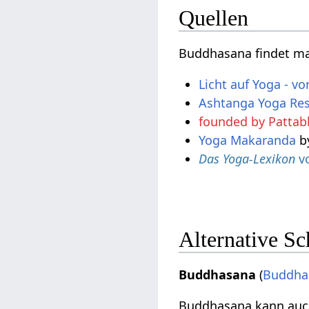
Quellen
Buddhasana findet ma
Licht auf Yoga - v
Ashtanga Yoga Res
founded by Pattabh
Yoga Makaranda
by
Das Yoga-Lexikon
vo
Alternative S
Buddhasana
(
Buddha
Buddhasana kann auch