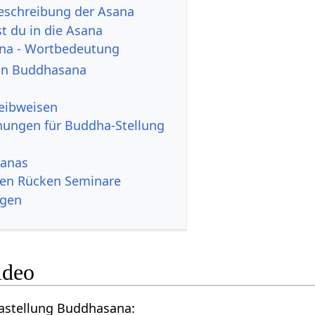
eschreibung der Asana
 du in die Asana
na - Wortbedeutung
von Buddhasana
reibweisen
nungen für Buddha-Stellung
sanas
den Rücken Seminare
ngen
ideo
gastellung Buddhasana: