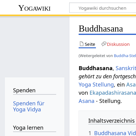
Yogawiki
Buddhasana
Seite
Diskussion
(Weitergeleitet von
Buddha-Ste
Buddhasana
,
Sanskri
gehört zu den fortgesch
Yoga Stellung
, ein
Asa
Spenden
von
Ekapadashirasan
Asana
- Stellung.
Spenden für
Yoga Vidya
Inhaltsverzeichnis
Yoga lernen
1
Buddhasana Vi