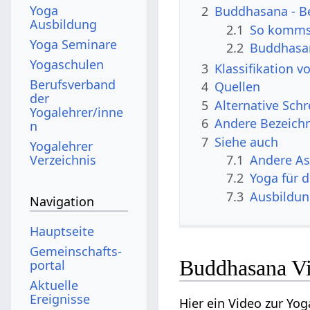
Yoga
2
Buddhasana - B
Ausbildung
2.1
So kommst
Yoga Seminare
2.2
Buddhasa
Yogaschulen
3
Klassifikation 
Berufsverband
4
Quellen
der
5
Alternative Sch
Yogalehrer/inne
6
Andere Bezeich
n
7
Siehe auch
Yogalehrer
Verzeichnis
7.1
Andere A
7.2
Yoga für 
7.3
Ausbildu
Navigation
Hauptseite
Gemeinschafts­
Buddhasana V
portal
Aktuelle
Ereignisse
Hier ein Video zur Yo