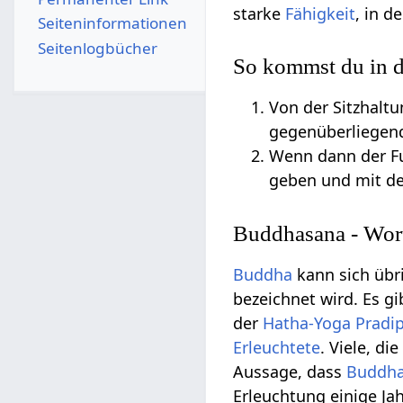
starke
Fähigkeit
, in d
Seiten­­informationen
Seitenlogbücher
So kommst du in d
Von der Sitzhaltu
gegenüberliegende
Wenn dann der Fu
geben und mit de
Buddhasana - Wor
Buddha
kann sich übri
bezeichnet wird. Es g
der
Hatha-Yoga Pradip
Erleuchtete
. Viele, di
Aussage, dass
Buddh
Erleuchtung einige Ja