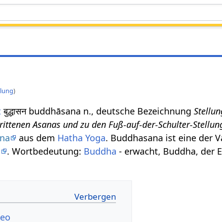
llung
)
t
बुद्धासन buddhāsana n., deutsche Bezeichnung
Stellu
rittenen Asanas und zu den Fuß-auf-der-Schulter-Stellun
na
aus dem
Hatha Yoga
. Buddhasana ist eine der V
a
. Wortbedeutung:
Buddha
- erwacht, Buddha, der 
deo