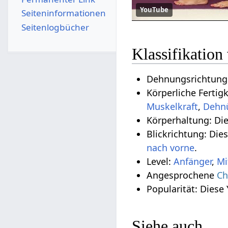
YouTube
Seiten­­informationen
Seitenlogbücher
Klassifikatio
Dehnungsrichtung:
Körperliche Fertig
Muskelkraft
,
Dehn
Körperhaltung: Di
Blickrichtung: Die
nach vorne
.
Level:
Anfänger
,
Mi
Angesprochene
Ch
Popularität: Diese
Siehe auch