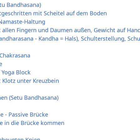
etu Bandhasana)
tgeschritten mit Scheitel auf dem Boden
 Namaste-Haltung
t allen Fingern und Daumen außen, Gewicht auf Han
andharasana - Kandha = Hals), Schulterstellung, Schu
 Chakrasana
e
f Yoga Block
 Klotz unter Kreuzbein
inen (Setu Bandhasana)
e - Passive Brücke
e in die Brücke kommen
ebeugten Knien