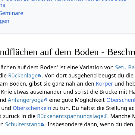
na
 Seminare
ngen
ndflächen auf dem Boden - Beschr
lächen auf dem Boden' ist eine Variation von
Setu B
 die
Rückenlage
. Von dort ausgehend beugst du di
am Boden, gibst sie ganz nah an den
Körper
und heb
, Knie etwas auseinander und so ist die Brücke mit 
und
Anfängeryoga
eine gute Möglichkeit
Oberschen
und
Oberschenkeln
zu tun. Du hältst die Stellung 
 zurück in die
Rückenentspannungslage
. Manche 
en
Schulterstand
. Insbesondere dann, wenn du de