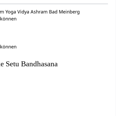
dem Yoga Vidya Ashram Bad Meinberg
n können
s
n können
ke Setu Bandhasana