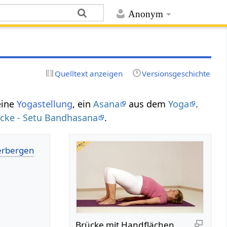
Anonym
Quelltext anzeigen
Versionsgeschichte
 eine
Yogastellung
, ein
Asana
aus dem
Yoga
.
cke - Setu Bandhasana
.
Brücke mit Handflächen