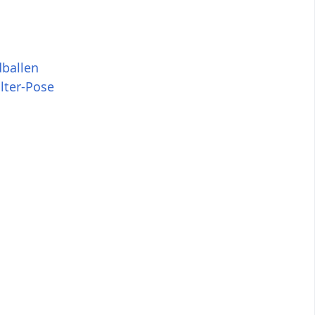
dballen
lter-Pose