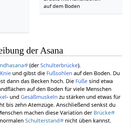
auf dem Boden
eibung der Asana
andhasana
(der
Schulterbrücke
).
e
Knie
und gibst die
Fußsohlen
auf den Boden. Du
st dann das Becken hoch. Die
Füße
sind etwa
Handflächen auf den Boden für viele Menschen
kel
- und
Gesäßmuskeln
zu stärken und etwas für
acht bis zehn Atemzüge. Anschließend senkst du
Menschen machen diese Variation der
Brücke
n normalen
Schulterstand
nicht üben kannst.