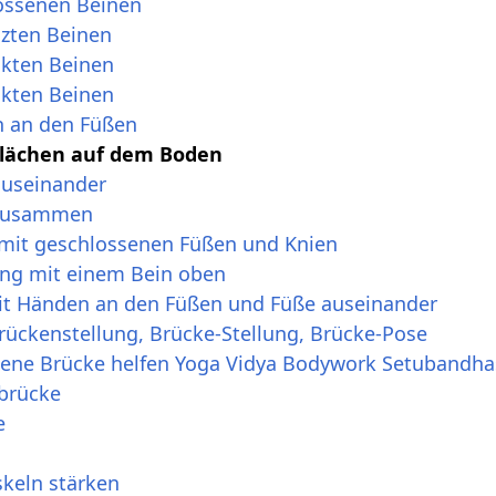
ossenen Beinen
izten Beinen
ckten Beinen
ckten Beinen
n an den Füßen
flächen auf dem Boden
auseinander
 zusammen
mit geschlossenen Füßen und Knien
ung mit einem Bein oben
it Händen an den Füßen und Füße auseinander
rückenstellung, Brücke-Stellung, Brücke-Pose
ittene Brücke helfen Yoga Vidya Bodywork Setubandh
rbrücke
e
keln stärken