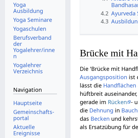
Yoga
Bandhasa
Ausbildung
4.2
Ayurveda
Yoga Seminare
4.3
Ausbildu
Yogaschulen
Berufsverband
der
Yogalehrer/inne
Brücke mit Ha
n
Yogalehrer
Die 'Brücke mit Handf
Verzeichnis
Ausgangsposition
ist
lässt die
Handflächen
Navigation
hüftbreit auseinander
gerade im
Rücken
- 
Hauptseite
die
Dehnung
in
Bauch
Gemeinschafts­
portal
das
Becken
und kehrst
Aktuelle
als Ersatzübung für d
Ereignisse