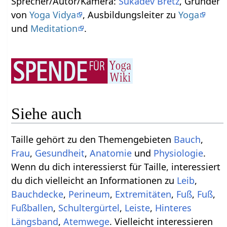
Sprecher/Autor/Kamera:
Sukadev Bretz
, Gründer
von
Yoga Vidya
, Ausbildungsleiter zu
Yoga
und
Meditation
.
Siehe auch
Taille gehört zu den Themengebieten
Bauch
,
Frau
,
Gesundheit
,
Anatomie
und
Physiologie
.
Wenn du dich interessierst für Taille, interessiert
du dich vielleicht an Informationen zu
Leib
,
Bauchdecke
,
Perineum
,
Extremitäten
,
Fuß
,
Fuß
,
Fußballen
,
Schultergürtel
,
Leiste
,
Hinteres
Längsband
,
Atemwege
. Vielleicht interessieren