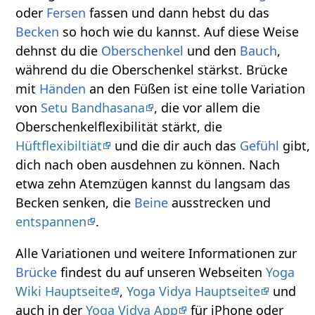
oder
Fersen
fassen und dann hebst du das
Becken
so hoch wie du kannst. Auf diese Weise
dehnst du die
Oberschenkel
und den
Bauch
,
während du die Oberschenkel stärkst. Brücke
mit
Händen
an den Füßen ist eine tolle Variation
von
Setu Bandhasana
, die vor allem die
Oberschenkelflexibilität stärkt, die
Hüftflexibiltiät
und die dir auch das
Gefühl
gibt,
dich nach oben ausdehnen zu können. Nach
etwa zehn Atemzügen kannst du langsam das
Becken senken, die
Beine
ausstrecken und
entspannen
.
Alle Variationen und weitere Informationen zur
Brücke
findest du auf unseren Webseiten
Yoga
Wiki Hauptseite
,
Yoga Vidya Hauptseite
und
auch in der
Yoga Vidya App
für iPhone oder