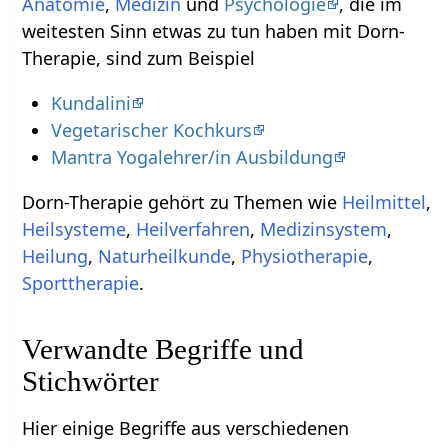
Anatomie
,
Medizin
und
Psychologie
, die im
weitesten Sinn etwas zu tun haben mit Dorn-
Therapie, sind zum Beispiel
Kundalini
Vegetarischer Kochkurs
Mantra Yogalehrer/in Ausbildung
Dorn-Therapie gehört zu Themen wie
Heilmittel
,
Heilsysteme
,
Heilverfahren
,
Medizinsystem
,
Heilung
,
Naturheilkunde
,
Physiotherapie
,
Sporttherapie
.
Verwandte Begriffe und
Stichwörter
Hier einige Begriffe aus verschiedenen