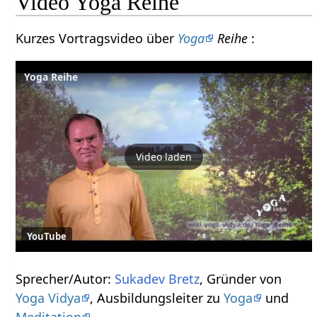
Video Yoga Reihe
Kurzes Vortragsvideo über
Yoga
Reihe
:
Yoga Reihe
Video laden
YouTube
Sprecher/Autor:
Sukadev Bretz
, Gründer von
Yoga Vidya
, Ausbildungsleiter zu
Yoga
und