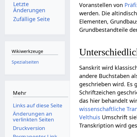
Letzte
Voranstellen von
Präf
Änderungen
werden. Die altindisc
Zufällige Seite
Elementen, Grundbaust
Grundbestandteile de
Unterschiedlic
Wikiwerkzeuge
Spezialseiten
Sanskrit wird klassisc
andere Buchstaben als 
geschrieben wird. Es 
Schriftzeichen geschr
Mehr
das hier behandelt wir
Links auf diese Seite
wissenschaftliche Tra
Änderungen an
Velthuis
Umschrift sie
verlinkten Seiten
Transkription wird ge
Druckversion
Permanenter Link