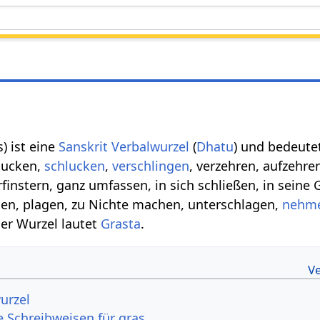
s) ist eine
Sanskrit Verbalwurzel
(
Dhatu
) und bedeutet
lucken,
schlucken
,
verschlingen
, verzehren, aufzehre
finstern, ganz umfassen, in sich schließen, in seine 
, plagen, zu Nichte machen, unterschlagen,
nehm
er Wurzel lautet
Grasta
.
urzel
e Schreibweisen für gras