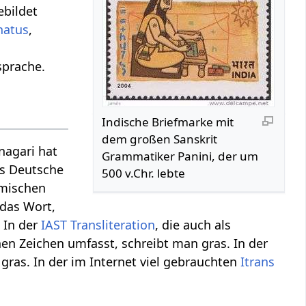
bildet
hatus
,
sprache.
Indische Briefmarke mit
dem großen Sanskrit
nagari hat
Grammatiker Panini, der um
das Deutsche
500 v.Chr. lebte
ömischen
 das Wort,
. In der
IAST
Transliteration
, die auch als
hen Zeichen umfasst, schreibt man gras. In der
t gras. In der im Internet viel gebrauchten
Itrans