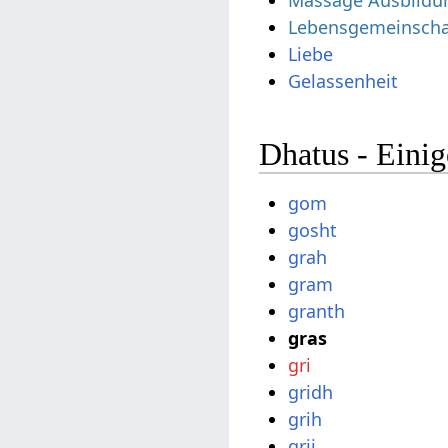
Massage Ausbildu
Lebensgemeinscha
Liebe
Gelassenheit
Dhatus - Einig
gom
gosht
grah
gram
granth
gras
gri
gridh
grih
grij