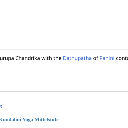
turupa Chandrika with the
Dathupatha
of
Panini
conta
 Kundalini Yoga Mittelstufe