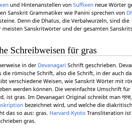
ixen
und Hintenanstellen von
Suffixen
neue Wörter ge
hen Sanskrit Grammatiker wie Panini sprechen von
D
eine. Denn die Dhatus, die Verbalwurzeln, sind die
r meisten Sanskritwörter und der gesamten Sanskrit
he Schreibweisen für gras
herweise in der
Devanagari
Schrift geschrieben. Deva
die römische Schrift, also die Schrift, in der auch 
gibt verschiedene Weisen, wie Sanskrit Wörter mit r
ieben werden können. Die vereinfachte Umschrift für
d, ist gras. Im Devanagari Original schreibt man ग्रस्
nskription
bezeichnet wird, und welche die diakritisc
ht das so aus: gras.
Harvard-Kyoto
Transliteration is
schrieben gras.