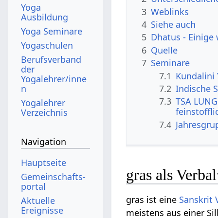
Yoga
3
Weblinks
Ausbildung
4
Siehe auch
Yoga Seminare
5
Dhatus - Einige
Yogaschulen
6
Quelle
Berufsverband
7
Seminare
der
7.1
Kundalini
Yogalehrer/inne
n
7.2
Indische S
7.3
TSA LUNG 
Yogalehrer
feinstoffl
Verzeichnis
7.4
Jahresgru
Navigation
Hauptseite
gras als Verba
Gemeinschafts­
portal
gras ist eine
Sanskrit 
Aktuelle
Ereignisse
meistens aus einer Si