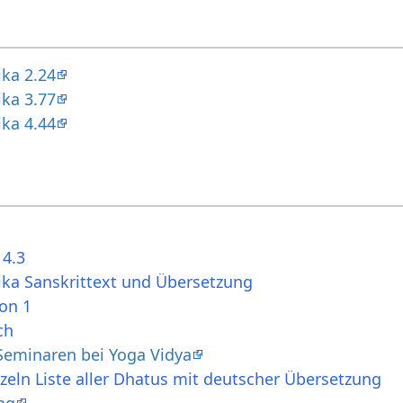
ika 2.24
ika 3.77
ika 4.44
 4.3
ika Sanskrittext und Übersetzung
ion 1
ch
 Seminaren bei Yoga Vidya
zeln Liste aller Dhatus mit deutscher Übersetzung