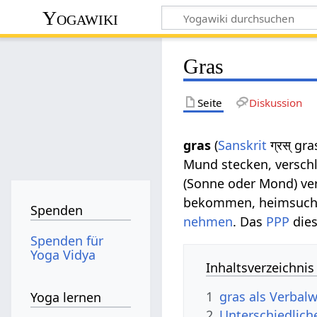
Yogawiki
Gras
Seite
Diskussion
gras
(
Sanskrit
ग्रस् gra
Mund stecken, versch
(Sonne oder Mond) ver
bekommen, heimsuchen
Spenden
nehmen
. Das
PPP
dies
Spenden für
Yoga Vidya
Inhaltsverzeichnis
1
gras als Verbalw
Yoga lernen
2
Unterschiedlich