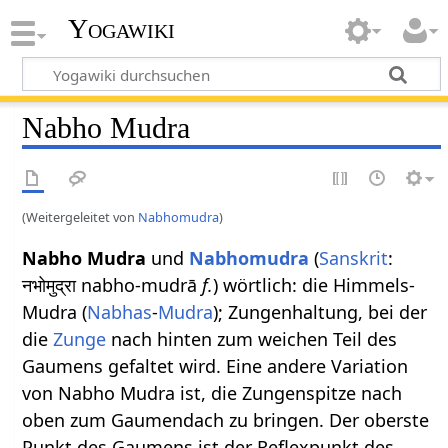
Yogawiki
Nabho Mudra
(Weitergeleitet von
Nabhomudra
)
Nabho Mudra
und
Nabhomudra
(
Sanskrit
:
नभोमुद्रा nabho-mudrā
f.
) wörtlich: die Himmels-
Mudra (
Nabhas
-
Mudra
); Zungenhaltung, bei der
die
Zunge
nach hinten zum weichen Teil des
Gaumens gefaltet wird. Eine andere Variation
von Nabho Mudra ist, die Zungenspitze nach
oben zum Gaumendach zu bringen. Der oberste
Punkt des Gaumens ist der Reflexpunkt des