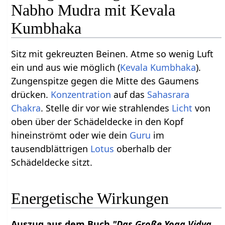
Nabho Mudra mit Kevala
Kumbhaka
Sitz mit gekreuzten Beinen. Atme so wenig Luft
ein und aus wie möglich (
Kevala Kumbhaka
).
Zungenspitze gegen die Mitte des Gaumens
drücken.
Konzentration
auf das
Sahasrara
Chakra
. Stelle dir vor wie strahlendes
Licht
von
oben über der Schädeldecke in den Kopf
hineinströmt oder wie dein
Guru
im
tausendblättrigen
Lotus
oberhalb der
Schädeldecke sitzt.
Energetische Wirkungen
Auszug aus dem Buch
"Das Große Yoga Vidya