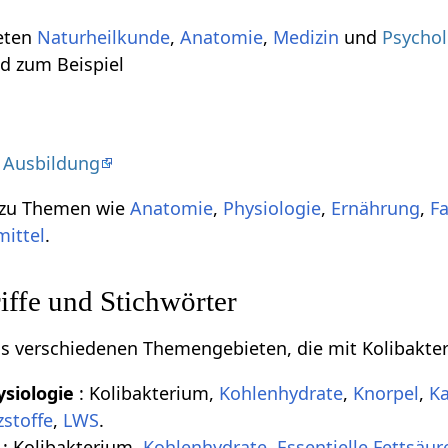
ieten
Naturheilkunde
,
Anatomie
,
Medizin
und
Psychol
nd zum Beispiel
 Ausbildung
 zu Themen wie
Anatomie
,
Physiologie
,
Ernährung
,
F
ittel
.
ffe und Stichwörter
aus verschiedenen Themengebieten, die mit Kolibakte
siologie
: Kolibakterium,
Kohlenhydrate
,
Knorpel
,
K
stoffe
,
LWS
.
e
: Kolibakterium,
Kohlenhydrate
,
Essentielle Fettsäur