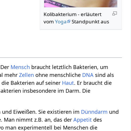
Kolibakterium - erläutert
vom
Yoga
Standpunkt aus
. Der
Mensch
braucht letztlich Bakterien, um
mal mehr
Zellen
ohne menschliche
DNA
sind als
 die Bakterien auf seiner
Haut
. Er braucht die
 Bakterien insbesondere im Darm. Die
 und Eiweißen. Sie existieren im
Dünndarm
und
e. Man nimmt z.B. an, das der
Appetit
des
 wo man experimentell bei Menschen die