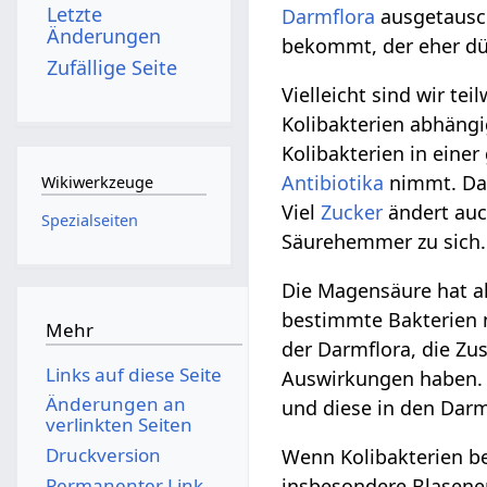
Letzte
Darmflora
ausgetausch
Änderungen
bekommt, der eher dün
Zufällige Seite
Vielleicht sind wir te
Kolibakterien abhängi
Kolibakterien in ein
Antibiotika
nimmt. Das
Wikiwerkzeuge
Viel
Zucker
ändert auc
Spezialseiten
Säurehemmer zu sich.
Die Magensäure hat a
bestimmte Bakterien n
Mehr
der Darmflora, die Z
Links auf diese Seite
Auswirkungen haben. D
Änderungen an
und diese in den Dar
verlinkten Seiten
Druckversion
Wenn Kolibakterien b
Permanenter Link
insbesondere Blasene