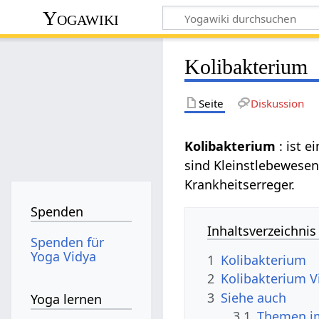
Yogawiki
Kolibakterium
Seite
Diskussion
Kolibakterium
: ist 
sind Kleinstlebewesen.
Krankheitserreger.
Spenden
Inhaltsverzeichnis
Spenden für
Yoga Vidya
1
Kolibakterium
2
Kolibakterium V
3
Siehe auch
Yoga lernen
3.1
Themen im