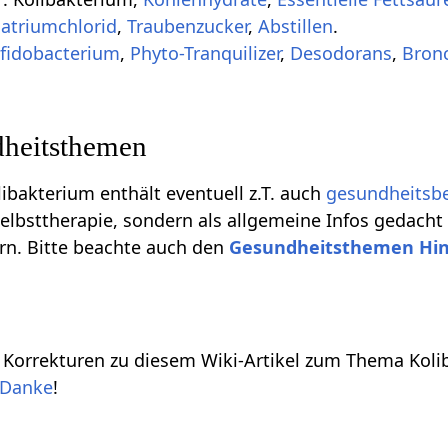
atriumchlorid
,
Traubenzucker
,
Abstillen
.
ifidobacterium
,
Phyto-Tranquilizer
,
Desodorans
,
Bron
heitsthemen
libakterium enthält eventuell z.T. auch
gesundheitsb
elbsttherapie, sondern als allgemeine Infos gedacht
rn. Bitte beachte auch den
Gesundheitsthemen Hi
Korrekturen zu diesem Wiki-Artikel zum Thema Kolib
Danke
!