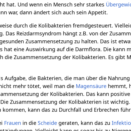
t hat. Und wenn ein Mensch sehr starkes
Übergewi
n war, dann ändert sich auch sein Appetit.
ilweise durch die Kolibakterien fremdgesteuert. Vielle
g. Das Reizdarmsyndrom hängt z.B. von der Zusammen
er gesunden Zusammensetzung zu halten. Das ist etw
 hat eine Auswirkung auf die Darmflora. Die kann m
h die Zusammensetzung der Kolibakterien. Es gibt 
ls Aufgabe, die Bakterien, die man über die Nahrun
icht mehr tötet, weil man die
Magensäure
hemmt, h
usammensetzung der Kolibakterien. Das kann positiv
ie Zusammensetzung der Kolibakterien ist wichtig. 
m kommen, kann das zu Durchfall und Erbrechen führ
ei
Frauen
in die
Scheide
geraten, kann das zu
Infekti
ntzündungen. Vielleicht kann es sogar bis zu Niere