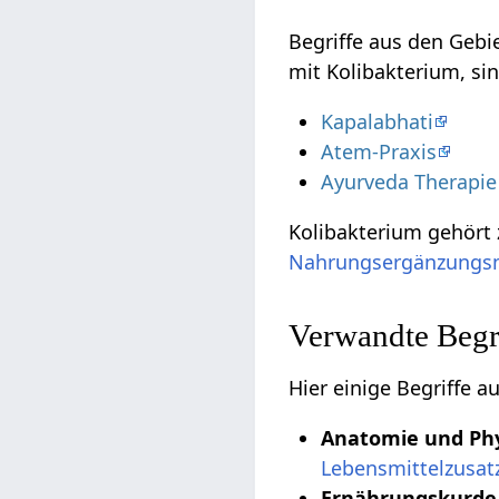
Begriffe aus den Geb
mit Kolibakterium, si
Kapalabhati
Atem-Praxis
Ayurveda Therapie
Kolibakterium gehört
Nahrungsergänzungsm
Verwandte Begri
Hier einige Begriffe 
Anatomie und Phy
Lebensmittelzusatz
Ernährungskurd