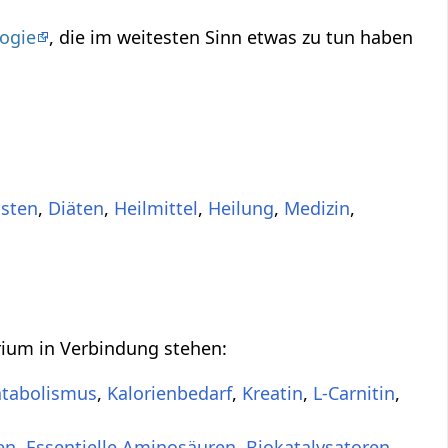
ogie
, die im weitesten Sinn etwas zu tun haben
asten
,
Diäten
,
Heilmittel
,
Heilung
,
Medizin
,
rium in Verbindung stehen:
atabolismus
,
Kalorienbedarf
,
Kreatin
,
L-Carnitin
,
en
,
Essentielle Aminosäuren
,
Biokatalysatoren
,