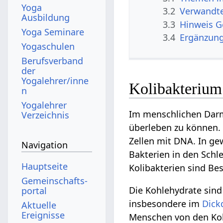
Yoga
3.2
Verwandte
Ausbildung
3.3
Hinweis 
Yoga Seminare
3.4
Ergänzun
Yogaschulen
Berufsverband
der
Yogalehrer/inne
Kolibakterium
n
Yogalehrer
Im menschlichen Darm
Verzeichnis
überleben zu können.
Zellen mit DNA. In ge
Navigation
Bakterien in den Sch
Hauptseite
Kolibakterien sind Bes
Gemeinschafts­
Die Kohlehydrate sind
portal
insbesondere im
Dick
Aktuelle
Ereignisse
Menschen von den Koli