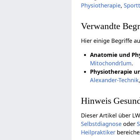
Physiotherapie
,
Sport
Verwandte Begri
Hier einige Begriffe 
Anatomie und Phy
MitochondrIum
.
Physiotherapie u
Alexander-Technik
Hinweis Gesund
Dieser Artikel über LW
Selbstdiagnose
oder
S
Heilpraktiker
bereiche