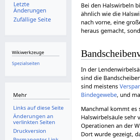
Letzte
Bei den Halswirbeln bi
Änderungen
ähnlich wie die Halsw
Zufällige Seite
nach vorne, eine groß
heraus gemacht, sonde
Bandscheibenv
Wikiwerkzeuge
Spezialseiten
In der Lendenwirbelsä
sind die Bandscheiben
sind meistens
Verspa
Bindegewebe
, und ma
Mehr
Links auf diese Seite
Manchmal kommt es 
Änderungen an
Halswirbelsäule sehr 
verlinkten Seiten
Operationen an der Wi
Druckversion
Dort wurde gezeigt, 
Permanenter Link