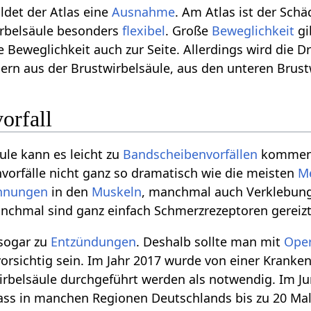
ldet der Atlas eine
Ausnahme
. Am Atlas ist der Sch
irbelsäule besonders
flexibel
. Große
Beweglichkeit
gi
e Beweglichkeit auch zur Seite. Allerdings wird die 
rn aus der Brustwirbelsäule, aus den unteren Brust
orfall
ule kann es leicht zu
Bandscheibenvorfällen
kommen, 
vorfälle nicht ganz so dramatisch wie die meisten
M
nnungen
in den
Muskeln
, manchmal auch Verklebun
nchmal sind ganz einfach Schmerzrezeptoren gereizt
sogar zu
Entzündungen
. Deshalb sollte man mit
Ope
vorsichtig sein. Im Jahr 2017 wurde von einer Krank
rbelsäule durchgeführt werden als notwendig. Im Jun
dass in manchen Regionen Deutschlands bis zu 20 Ma