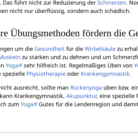
. Das führt nicht zur Reduzierung der
Schmerzen
. No
en nicht nur überflüssig, sondern auch schädlich.
re Übungsmethoden fördern die Ge
ungen um die
Gesundheit
für die
Wirbelsäule
zu erha
Muskeln
zu stärken und zu dehnen und um Schmerzfrei
on
Yoga
sehr hilfreich ist. Regelmäßiges Üben von
Y
 spezielle
Physiotherapie
oder
Krankengymnastik
.
nicht ausreicht, sollte man
Rückenyoga
üben bzw. e
 kann Krankengymnastik,
Akupunktur
, eine speziell
lich zum
Yoga
Gutes für die Lendenregion und damit 