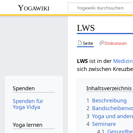
Yogawiki
LWS
Seite
Diskussion
LWS
ist in der
Medizin
sich zwischen Kreuzbe
Inhaltsverzeichnis
Spenden
1
Beschreibung
Spenden für
Yoga Vidya
2
Bandscheibenvor
3
Yoga und ander
4
Seminare
Yoga lernen
4.1
Gesundhe