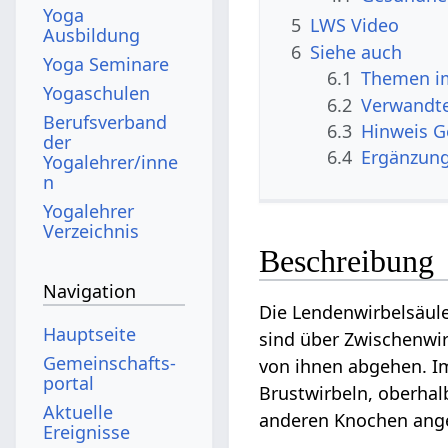
Yoga
5
LWS Video
Ausbildung
6
Siehe auch
Yoga Seminare
6.1
Themen i
Yogaschulen
6.2
Verwandte
Berufsverband
6.3
Hinweis 
der
6.4
Ergänzun
Yogalehrer/inne
n
Yogalehrer
Verzeichnis
Beschreibung
Navigation
Die Lendenwirbelsäule
Hauptseite
sind über Zwischenwi
Gemeinschafts­
von ihnen abgehen. 
portal
Brustwirbeln, oberhal
Aktuelle
anderen Knochen ange
Ereignisse