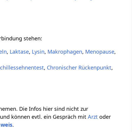
erbindung stehen:
eln
,
Laktase
,
Lysin
,
Makrophagen
,
Menopause
,
chillessehnentest
,
Chronischer Rückenpunkt
,
emen. Die Infos hier sind nicht zur
 und können evtl. ein Gespräch mit
Arzt
oder
nweis
.