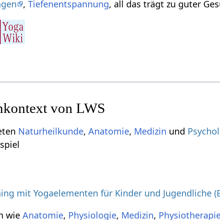
ngen
,
Tiefenentspannung
, all das trägt zu guter Ge
nkontext von LWS
ieten
Naturheilkunde
,
Anatomie
,
Medizin
und
Psychol
spiel
ing mit Yogaelementen für Kinder und Jugendliche (
n wie
Anatomie
,
Physiologie
,
Medizin
,
Physiotherapi