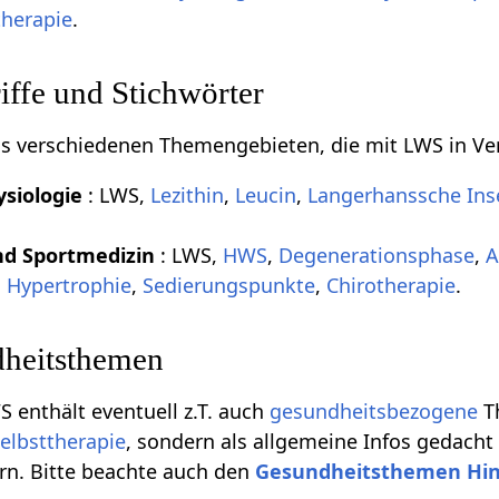
therapie
.
ffe und Stichwörter
aus verschiedenen Themengebieten, die mit LWS in V
siologie
: LWS,
Lezithin
,
Leucin
,
Langerhanssche Ins
nd Sportmedizin
: LWS,
HWS
,
Degenerationsphase
,
A
,
Hypertrophie
,
Sedierungspunkte
,
Chirotherapie
.
heitsthemen
S enthält eventuell z.T. auch
gesundheitsbezogene
Th
elbsttherapie
, sondern als allgemeine Infos gedacht
rn. Bitte beachte auch den
Gesundheitsthemen Hi