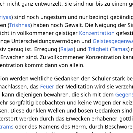
och nicht ganz entwurzelt. Sie sind nur bis zu einem
riyas
) sind noch ungestüm und nur bedingt gebändi
en (
Trishnas
) haben noch Gewalt. Die Neigung der S
icht in vollkommener geistiger
Konzentration
gefest
olange Unterscheidungsvermögen und
Geistesgegenwa
siv genug ist. Erregung (
Rajas
) und
Trägheit
(
Tamas
)
m Erwachen sind. Zu vollkommener Konzentration ka
nzentration kommt dann von allein.
ion werden weltliche Gedanken den Schüler stark beu
 nachlassen, das
Feuer
der Meditation wird sie verzehr
n kann diejenigen bewahren, die sich mit dem
Gegen
ehr sorgfältig beobachten und keine Wogen der Reizb
sen. Diese dunklen Wellen und bösen Gedanken sind 
zerstört werden durch das Erwecken erhabener, göttl
trams
oder des Namens des Herrn, durch Beschwören