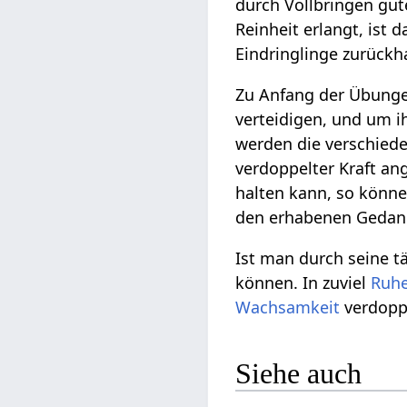
durch Vollbringen gut
Reinheit erlangt, is
Eindringlinge zurückh
Zu Anfang der Übungen
verteidigen, und um ih
werden die verschied
verdoppelter Kraft an
halten kann, so könne
den erhabenen Gedank
Ist man durch seine t
können. In zuviel
Ruh
Wachsamkeit
verdopp
Siehe auch