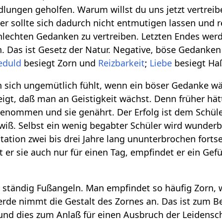
lungen geholfen. Warum willst du uns jetzt vertreibe
r sollte sich dadurch nicht entmutigen lassen und 
chlechten Gedanken zu vertreiben. Letzten Endes werd
. Das ist Gesetz der Natur. Negative, böse Gedanken
eduld
besiegt Zorn und
Reizbarkeit
;
Liebe
besiegt Ha
 sich ungemütlich fühlt, wenn ein böser Gedanke wä
eigt, daß man an Geistigkeit wächst. Denn früher hät
enommen und sie genährt. Der Erfolg ist dem Schüler,
wiß. Selbst ein wenig begabter Schüler wird wunde
ation zwei bis drei Jahre lang ununterbrochen fortse
t er sie auch nur für einen Tag, empfindet er ein Gef
t ständig Fußangeln. Man empfindet so häufig Zorn, we
erde nimmt die Gestalt des Zornes an. Das ist zum Be
und dies zum Anlaß für einen Ausbruch der Leidensc