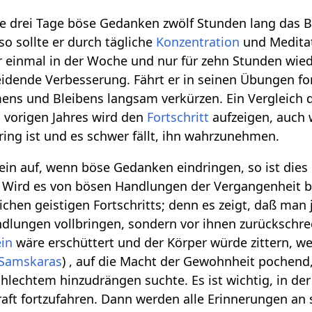
 drei Tage böse Gedanken zwölf Stunden lang das 
 so sollte er durch tägliche
Konzentration
und Medita
r einmal in der Woche und nur für zehn Stunden wie
idende Verbesserung. Fährt er in seinen Übungen for
ns und Bleibens langsam verkürzen. Ein Vergleich d
 vorigen Jahres wird den
Fortschritt
aufzeigen, auch 
ring ist und es schwer fällt, ihn wahrzunehmen.
in auf, wenn böse Gedanken eindringen, so ist dies 
s. Wird es von bösen Handlungen der Vergangenheit 
eichen geistigen Fortschritts; denn es zeigt, daß man j
ndlungen vollbringen, sondern vor ihnen zurückschr
in
wäre erschüttert und der Körper würde zittern, w
Samskaras
) , auf die Macht der Gewohnheit pochend
lechtem hinzudrängen suchte. Es ist wichtig, in der
 Kraft fortzufahren. Dann werden alle Erinnerungen an