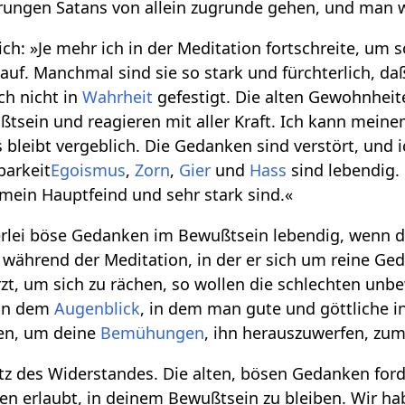
ungen Satans von allein zugrunde gehen, und man wi
ich: »Je mehr ich in der Meditation fortschreite, um
. Manchmal sind sie so stark und fürchterlich, daß i
och nicht in
Wahrheit
gefestigt. Die alten Gewohnheit
tsein und reagieren mit aller Kraft. Ich kann mein
 bleibt vergeblich. Die Gedanken sind verstört, und 
barkeit
Egoismus
,
Zorn
,
Gier
und
Hass
sind lebendig. 
mein Hauptfeind und sehr stark sind.«
rlei böse Gedanken im Bewußtsein lebendig, wenn de
 während der Meditation, in der er sich um reine G
ürzt, um sich zu rächen, so wollen die schlechten un
 in dem
Augenblick
, in dem man gute und göttliche i
en, um deine
Bemühungen
, ihn herauszuwerfen, zu
tz des Widerstandes. Die alten, bösen Gedanken ford
ten erlaubt, in deinem Bewußtsein zu bleiben. Wir h