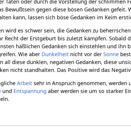
er Taten oder durch die Vorstellung der schlimmen F
t das Bewußtsein gegen diese bösen Gedanken gefeit
alten kann, lassen sich böse Gedanken im Keim ersti
 wird es schwer sein, die Gedanken zu beherrschen, 
r Recht der Erstgeburt bis zuletzt kämpfen. Sobald de
ensten häßlichen Gedanken sich einstehlen und ihn 
greifen. Wie aber
Dunkelheit
nicht vor der
Sonne
best
n all diese dunklen, negativen Gedanken, diese unsic
en nicht standhalten. Das Positive wird das Negati
ägliche
Arbeit
sehr in Anspruch genommen, werden un
e
und
Entspannung
aber werden sie um so starker Ei
eln.