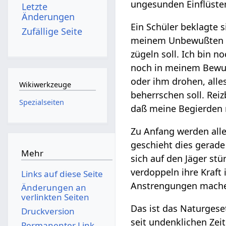
ungesunden Einflüster
Letzte
Änderungen
Ein Schüler beklagte s
Zufällige Seite
meinem Unbewußten auf
zügeln soll. Ich bin n
noch in meinem Bewuß
oder ihm drohen, alles
Wikiwerkzeuge
beherrschen soll. Reiz
Spezialseiten
daß meine Begierden 
Zu Anfang werden alle
geschieht dies gerade
Mehr
sich auf den Jäger st
verdoppeln ihre Kraft
Links auf diese Seite
Anstrengungen mach
Änderungen an
verlinkten Seiten
Das ist das Naturgese
Druckversion
seit undenklichen Zei
Permanenter Link