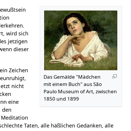
Bewußtsein
tion
derkehren.
t, wird sich
es jetzigen
wenn dieser
ein Zeichen
Das Gemälde "Mädchen
beunruhigt,
mit einem Buch" aus São
etzt nicht
Paulo Museum of Art, zwischen
ecken
1850 und 1899
enn eine
, den
 Meditation
 schlechte Taten, alle häßlichen Gedanken, alle