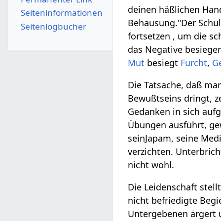
deinen häßlichen Hand
Seiten­­informationen
Behausung."Der Schüle
Seitenlogbücher
fortsetzen , um die s
das Negative besiegen
Mut
besiegt
Furcht
,
G
Die Tatsache, daß man
Bewußtseins dringt, z
Gedanken in sich aufg
Übungen ausführt, ge
seinJapam, seine Medit
verzichten. Unterbrich
nicht wohl.
Die Leidenschaft stell
nicht befriedigte Begi
Untergebenen ärgert 