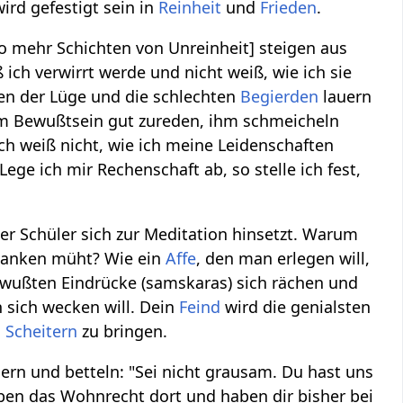
rd gefestigt sein in
Reinheit
und
Frieden
.
 so mehr Schichten von Unreinheit] steigen aus
ch verwirrt werde und nicht weiß, wie ich sie
en der Lüge und die schlechten
Begierden
lauern
em Bewußtsein gut zureden, ihm schmeicheln
ich weiß nicht, wie ich meine Leidenschaften
Lege ich mir Rechenschaft ab, so stelle ich fest,
r Schüler sich zur Meditation hinsetzt. Warum
edanken müht? Wie ein
Affe
, den man erlegen will,
bewußten Eindrücke (samskaras) sich rächen und
n sich wecken will. Dein
Feind
wird die genialsten
m
Scheitern
zu bringen.
ern und betteln: "Sei nicht grausam. Du hast uns
aben das Wohnrecht dort und haben dir bisher bei