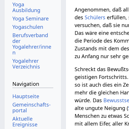
Yoga
Angenommen, daß alle
Ausbildung
des
Schülers
erfüllen,
Yoga Seminare
versuchen, daß sie nu
Yogaschulen
Das wäre eine entsche
Berufsverband
die Periode des Komme
der
Yogalehrer/inne
Zustands mit dem des
n
zu Anfang nur sehr ge
Yogalehrer
Verzeichnis
Schreckt das Bewußtse
geistigen Fortschritt
Navigation
so ist auch dies ein Z
mehr die gleichen Ha
Hauptseite
würde. Das
Bewusstse
Gemeinschafts­
alte ungute Neigung (
portal
Menschen zu etwas Sch
Aktuelle
mit allem Eifer, aller
Ereignisse