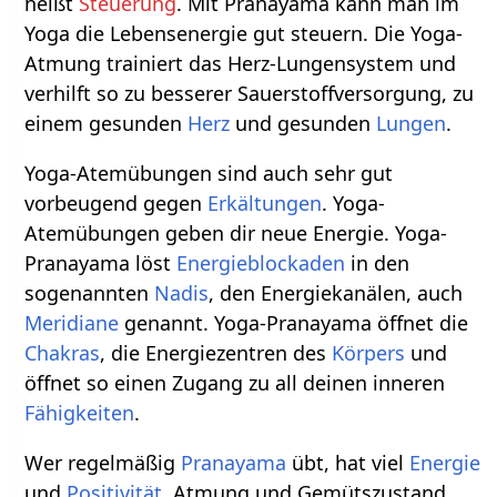
heißt
Steuerung
. Mit Pranayama kann man im
Yoga die Lebensenergie gut steuern. Die Yoga-
Atmung trainiert das Herz-Lungensystem und
verhilft so zu besserer Sauerstoffversorgung, zu
einem gesunden
Herz
und gesunden
Lungen
.
Yoga-Atemübungen sind auch sehr gut
vorbeugend gegen
Erkältungen
. Yoga-
Atemübungen geben dir neue Energie. Yoga-
Pranayama löst
Energieblockaden
in den
sogenannten
Nadis
, den Energiekanälen, auch
Meridiane
genannt. Yoga-Pranayama öffnet die
Chakras
, die Energiezentren des
Körpers
und
öffnet so einen Zugang zu all deinen inneren
Fähigkeiten
.
Wer regelmäßig
Pranayama
übt, hat viel
Energie
und
Positivität
. Atmung und Gemütszustand