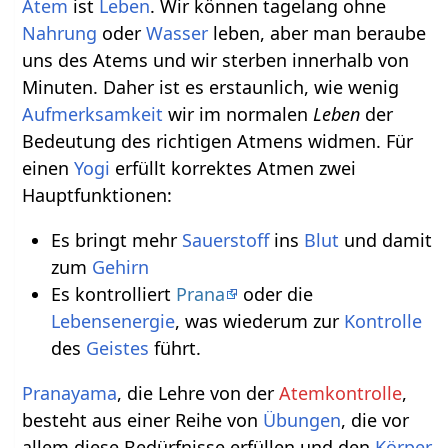
Atem
ist
Leben
. Wir können tagelang ohne
Nahrung
oder
Wasser
leben, aber man beraube
uns des Atems und wir sterben innerhalb von
Minuten. Daher ist es erstaunlich, wie wenig
Aufmerksamkeit
wir im normalen
Leben
der
Bedeutung des richtigen Atmens widmen. Für
einen
Yogi
erfüllt korrektes Atmen zwei
Hauptfunktionen:
Es bringt mehr
Sauerstoff
ins
Blut
und damit
zum
Gehirn
Es kontrolliert
Prana
oder die
Lebensenergie
, was wiederum zur
Kontrolle
des
Geistes
führt.
Pranayama
, die Lehre von der
Atemkontrolle
,
besteht aus einer Reihe von
Übungen
, die vor
allem diese Bedürfnisse erfüllen und den
Körper