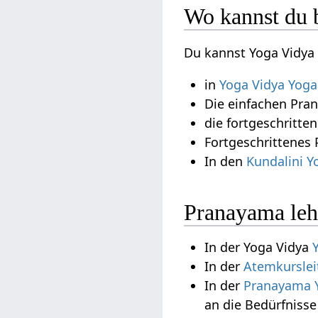
Wo kannst du 
Du kannst Yoga Vidya
in
Yoga Vidya Yog
Die einfachen Pra
die fortgeschritte
Fortgeschrittene
In den
Kundalini 
Pranayama leh
In der Yoga Vidya
In der
Atemkurslei
In der
Pranayama Y
an die Bedürfniss