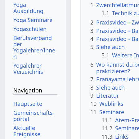
Yoga
1
Zwerchfellatmu
Ausbildung
1.1
Technik z
Yoga Seminare
2
Praxisvideo - Z
Yogaschulen
3
Praxisvideo - B
Berufsverband
4
Praxisvideo - B
der
5
Siehe auch
Yogalehrer/inne
5.1
Weitere I
n
6
Wo kannst du b
Yogalehrer
praktizieren?
Verzeichnis
7
Pranayama lehr
8
Siehe auch
Navigation
9
Literatur
Hauptseite
10
Weblinks
11
Seminare
Gemeinschafts­
portal
11.1
Atem-Pra
Aktuelle
11.2
Seminar
Ereignisse
11.3
Links