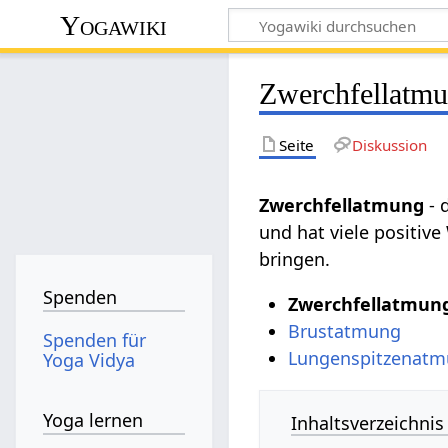
Yogawiki
Zwerchfellatm
Seite
Diskussion
Zwerchfellatmung
- 
und hat viele positive
bringen.
Spenden
Zwerchfellatmun
Brustatmung
Spenden für
Lungenspitzenat
Yoga Vidya
Yoga lernen
Inhaltsverzeichnis