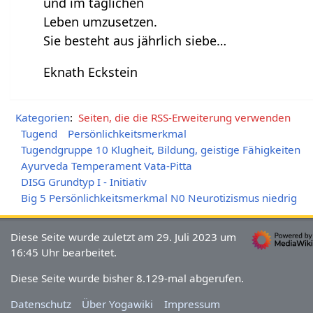
und im täglichen
Leben umzusetzen.
Sie besteht aus jährlich siebe…
Eknath Eckstein
Kategorien
:
Seiten, die die RSS-Erweiterung verwenden
Tugend
Persönlichkeitsmerkmal
Tugendgruppe 10 Klugheit, Bildung, geistige Fähigkeiten
Ayurveda Temperament Vata-Pitta
DISG Grundtyp I - Initiativ
Big 5 Persönlichkeitsmerkmal N0 Neurotizismus niedrig
Diese Seite wurde zuletzt am 29. Juli 2023 um
16:45 Uhr bearbeitet.
Diese Seite wurde bisher 8.129-mal abgerufen.
Datenschutz
Über Yogawiki
Impressum