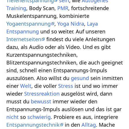
Tiefenentspannung
sein
, wie
Autogenes
Training
, Body Scan,
PMR
, fortschreitende
Muskelentspannung, kombinierte
Yogaentspannung
,
Yoga Nidra
,
Laya
Entspannung
und so weiter. Auf unseren
Internetseiten
findest du viele Anleitungen
dazu, als Audio oder als Video. Und es gibt
Kurzentspannungstechniken,
Blitzentspannungstechniken, die auch geeignet
sind, schnell einen Entspannungs-Impuls
auszulösen. Also willst du
gesund
sein inmitten
einer
Welt
, die voller
Stress
ist und wo immer
wieder
Stressreaktion
ausgelöst wird, dann
musst du
bewusst
immer wieder den
Entspannungs-Impuls auslösen und das ist gar
nicht
so
schwierig
. Probiere es aus, integriere
Entspannungstechnik
in den
Alltag
. Mache