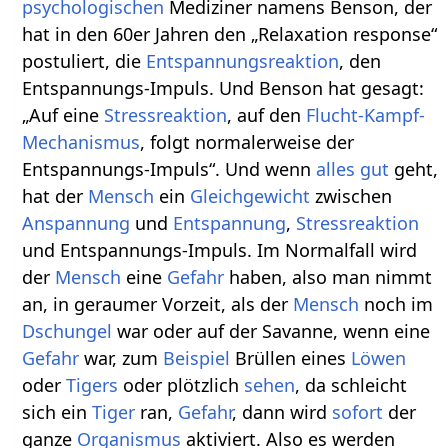
psychologischen
Mediziner namens Benson, der
hat in den 60er Jahren den „Relaxation response“
postuliert, die
Entspannungsreaktion
, den
Entspannungs-Impuls. Und Benson hat gesagt:
„Auf eine
Stressreaktion
, auf den
Flucht-Kampf-
Mechanismus
, folgt normalerweise der
Entspannungs-Impuls“. Und wenn
alles
gut
geht,
hat der
Mensch
ein
Gleichgewicht
zwischen
Anspannung
und
Entspannung
,
Stressreaktion
und Entspannungs-Impuls. Im Normalfall wird
der
Mensch
eine
Gefahr
haben, also man nimmt
an, in geraumer Vorzeit, als der
Mensch
noch im
Dschungel
war oder auf der Savanne, wenn eine
Gefahr
war, zum
Beispiel
Brüllen eines
Löwen
oder
Tigers
oder plötzlich
sehen
, da schleicht
sich ein
Tiger
ran,
Gefahr
, dann wird
sofort
der
ganze
Organismus
aktiviert. Also es werden