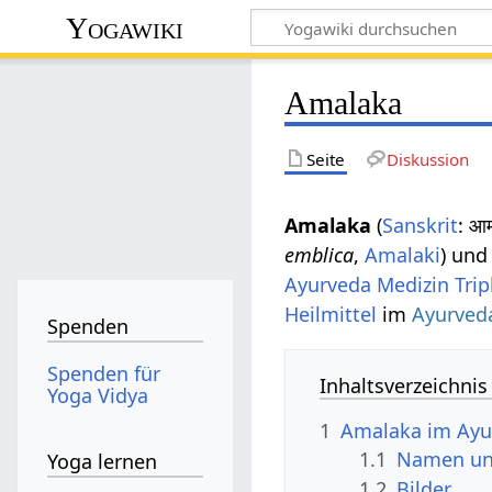
Yogawiki
Amalaka
Seite
Diskussion
Amalaka
(
Sanskrit
: आ
emblica
,
Amalaki
) und
Ayurveda Medizin
Tri
Heilmittel
im
Ayurved
Spenden
Spenden für
Inhaltsverzeichnis
Yoga Vidya
1
Amalaka im Ayu
1.1
Namen un
Yoga lernen
1.2
Bilder