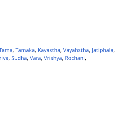
Tama
,
Tamaka
,
Kayastha
,
Vayahstha
,
Jatiphala
,
hiva
,
Sudha
,
Vara
,
Vrishya
,
Rochani
,