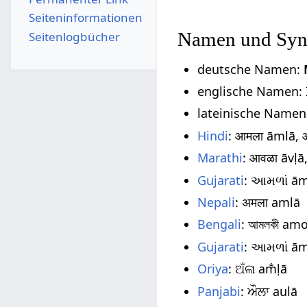
Seiten­­informationen
Namen und Sy
Seitenlogbücher
deutsche Namen:
englische Namen: 
lateinische Namen
Hindi
: आमला āmlā, 
Marathi
: आवळा āvḷā
Gujarati
: આમળાં ā
Nepali
: अमला amlā
Bengali
: আমলকী amo
Gujarati
: આમળાં ā
Oriya
: ଅଁଳା am̐ḷā
Panjabi
: ਔਲਾ aulā