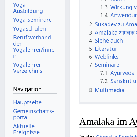
Yoga
1.3
Wirkung 
Ausbildung
1.4
Anwendun
Yoga Seminare
2
Sukadev zu Ama
Yogaschulen
3
Amalaka आमलक आ
Berufsverband
4
Siehe auch
der
5
Literatur
Yogalehrer/inne
n
6
Weblinks
Yogalehrer
7
Seminare
Verzeichnis
7.1
Ayurveda
7.2
Sanskrit 
Navigation
8
Multimedia
Hauptseite
Gemeinschafts­
portal
Amalaka im A
Aktuelle
Ereignisse