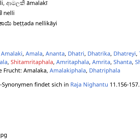
lli, ආමලකී āmalakī
 nelli
ಲ್ಲಿಕಾಯಿ beṭṭada nellikāyi
,
Amalaki
,
Amala
,
Ananta
,
Dhatri
,
Dhatrika
,
Dhatreyi
,
ala
,
Shitamritaphala
,
Amritaphala
,
Amrita
,
Shanta
,
S
ie Frucht: Amalaka,
Amalakiphala
,
Dhatriphala
it-Synonymen findet sich in
Raja Nighantu
11.156-157.