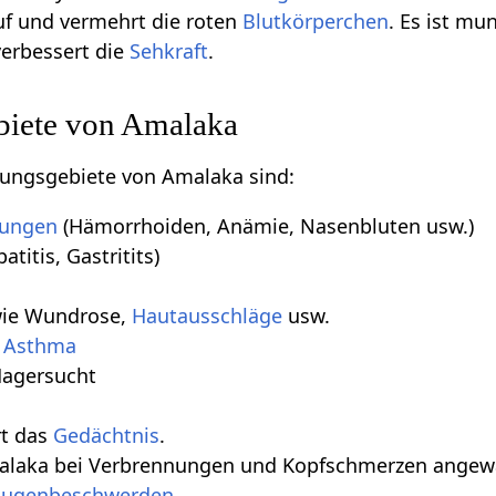
f und vermehrt die roten
Blutkörperchen
. Es ist mu
erbessert die
Sehkraft
.
iete von Amalaka
ungsgebiete von Amalaka sind:
tungen
(Hämorrhoiden, Anämie, Nasenbluten usw.)
atitis, Gastritits)
ie Wundrose,
Hautausschläge
usw.
,
Asthma
Magersucht
n
rt das
Gedächtnis
.
malaka bei Verbrennungen und Kopfschmerzen angew
ugenbeschwerden
.