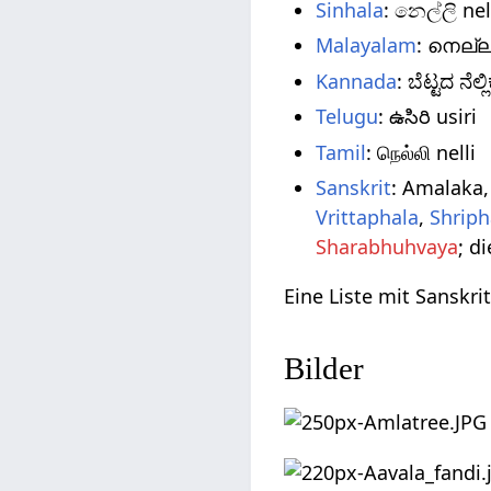
Sinhala
: නෙල්ලි ne
Malayalam
: നെല്ലി
Kannada
: ಬೆಟ್ಟದ ನೆ
Telugu
: ఉసిరి usiri
Tamil
: நெல்லி nelli
Sanskrit
: Amalaka
Vrittaphala
,
Shriph
Sharabhuhvaya
; d
Eine Liste mit Sanskr
Bilder