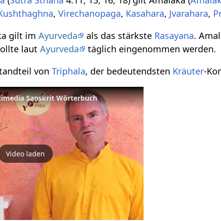
ta
(
Sutra Sthana
4.11, 13, 16, 18) gilt Amalaka (
Amalak
Kushthaghna
,
Virechanopaga
,
Kasahara
,
Jvarahara
,
P
a gilt im
Ayurveda
als das stärkste
Rasayana
. Amal
ollte laut
Ayurveda
täglich eingenommen werden.
tandteil von
Triphala
, der bedeutendsten
Kräuter
-Ko
timedia Sanskrit Wörterbuch
Video laden