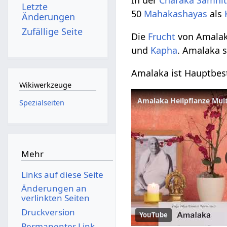
In der
Charaka Samhi
Letzte
50
Mahakashayas
als
Änderungen
Zufällige Seite
Die
Frucht
von Amalak
und
Kapha
. Amalaka s
Amalaka ist Hauptbes
Wikiwerkzeuge
Amalaka Heilpflanze Mul
Spezialseiten
Mehr
Links auf diese Seite
Änderungen an
verlinkten Seiten
Druckversion
YouTube
Permanenter Link