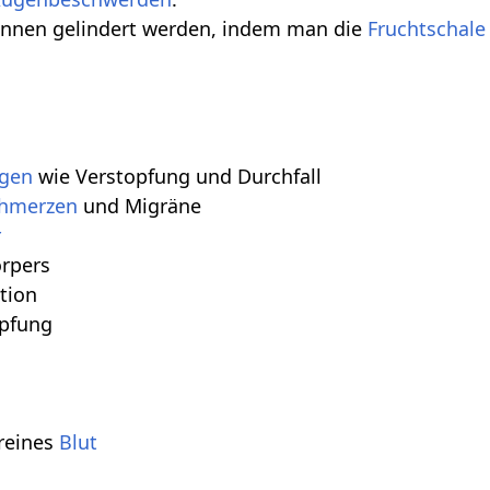
nnen gelindert werden, indem man die
Fruchtschale
ngen
wie Verstopfung und Durchfall
hmerzen
und Migräne
r
örpers
ation
öpfung
nreines
Blut