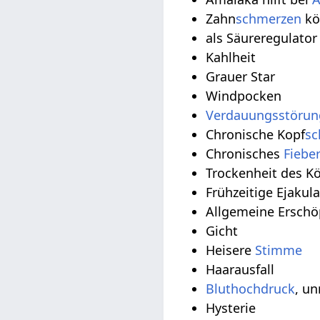
Zahn
schmerzen
kö
als Säureregulator
Kahlheit
Grauer Star
Windpocken
Verdauungsstöru
Chronische Kopf
sc
Chronisches
Fiebe
Trockenheit des K
Frühzeitige Ejakul
Allgemeine Ersch
Gicht
Heisere
Stimme
Haarausfall
Bluthochdruck
, u
Hysterie