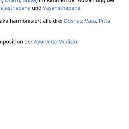
i
,
Dhatri
,
Shiva
) im Rahmen der Aufzählung der
rajasthapana
und
Vayahsthapana
.
aka harmonisiert alle drei
Doshas
:
Vata
,
Pitta
mposition der
Ayurveda Medizin
.