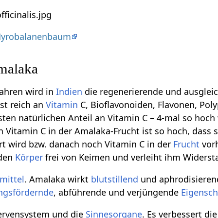
Myrobalanenbaum
malaka
Jahren wird in
Indien
die regenerierende und ausgle
st reich an
Vitamin
C, Bioflavonoiden, Flavonen, Pol
en natürlichen Anteil an Vitamin C – 4-mal so hoch
n Vitamin C in der Amalaka-Frucht ist so hoch, dass
ört wird bzw. danach noch Vitamin C in der
Frucht
vorh
 den
Körper
frei von Keimen und verleiht ihm Widerst
mittel
. Amalaka wirkt
blutstillend
und aphrodisierend 
ngsfördernde
, abführende und verjüngende
Eigensch
ervensystem und die
Sinnesorgane
. Es verbessert d