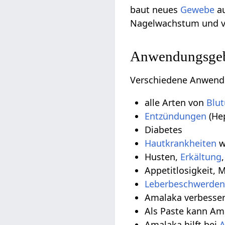
baut neues
Gewebe
au
Nagelwachstum und v
Anwendungsgeb
Verschiedene Anwend
alle Arten von
Blu
Entzündungen
(Hep
Diabetes
Hautkrankheiten
w
Husten,
Erkältung
Appetitlosigkeit, 
Leberbeschwerde
Amalaka verbesse
Als Paste kann A
Amalaka hilft bei
A