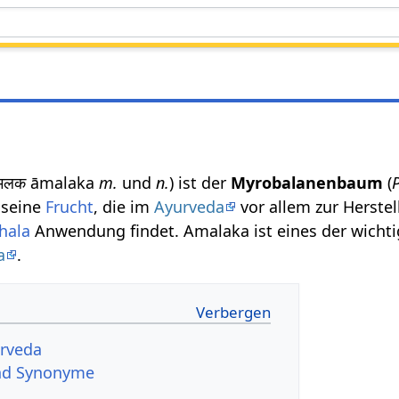
मलक āmalaka
m.
und
n.
) ist der
Myrobalanenbaum
(
 seine
Frucht
, die im
Ayurveda
vor allem zur Herstel
phala
Anwendung findet. Amalaka ist eines der wicht
a
.
rveda
d Synonyme