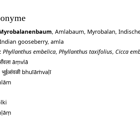
nonyme
Myrobalanenbaum
, Amlabaum, Myrobalan, Indische
Indian gooseberry, amla
:
Phyllanthus embelica
,
Phyllanthus taxifolius
,
Cicca emb
आँवला āṃvlā
, भुईआंवळी bhuīāṁvaḷī
mlām
lki
mḷāṃ