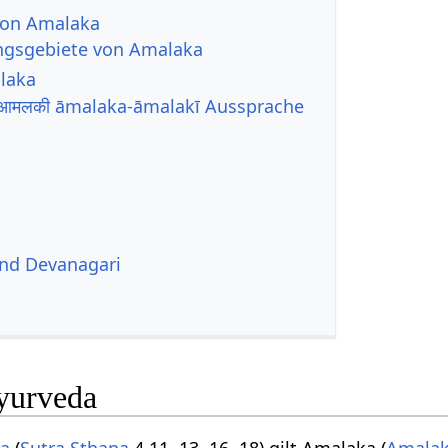
von Amalaka
gsgebiete von Amalaka
laka
मलकी āmalaka-āmalakī Aussprache
und Devanagari
yurveda