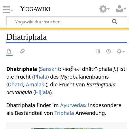
Yogawiki
Dhatriphala
Dhatriphala
(
Sanskrit
: धात्रीफल dhātrī-phala
f.
) ist
die Frucht (
Phala
) des Myrobalanenbaums
(
Dhatri
,
Amalaki
); die Frucht von
Barringtonia
acutangula
(
Hijjala
).
Dhatriphala findet im
Ayurveda
insbesondere
als Bestandteil von
Triphala
Anwendung.