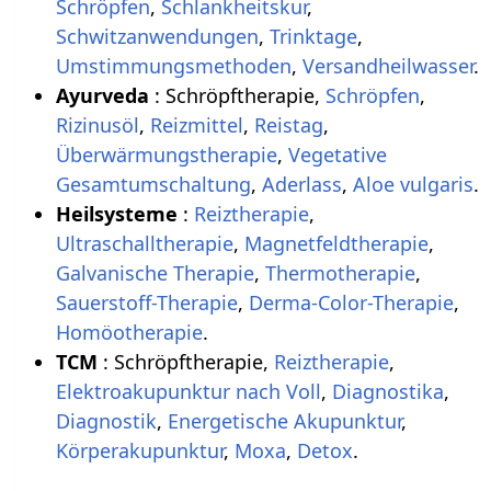
Schröpfen
,
Schlankheitskur
,
Schwitzanwendungen
,
Trinktage
,
Umstimmungsmethoden
,
Versandheilwasser
.
Ayurveda
: Schröpftherapie,
Schröpfen
,
Rizinusöl
,
Reizmittel
,
Reistag
,
Überwärmungstherapie
,
Vegetative
Gesamtumschaltung
,
Aderlass
,
Aloe vulgaris
.
Heilsysteme
:
Reiztherapie
,
Ultraschalltherapie
,
Magnetfeldtherapie
,
Galvanische Therapie
,
Thermotherapie
,
Sauerstoff-Therapie
,
Derma-Color-Therapie
,
Homöotherapie
.
TCM
: Schröpftherapie,
Reiztherapie
,
Elektroakupunktur nach Voll
,
Diagnostika
,
Diagnostik
,
Energetische Akupunktur
,
Körperakupunktur
,
Moxa
,
Detox
.