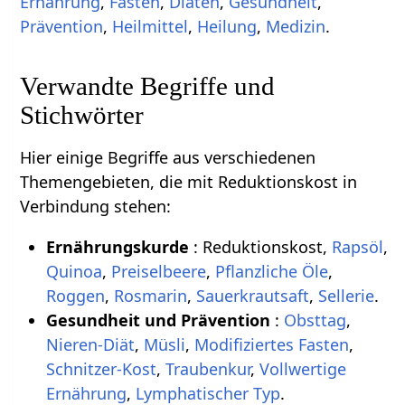
Ernährung
,
Fasten
,
Diäten
,
Gesundheit
,
Prävention
,
Heilmittel
,
Heilung
,
Medizin
.
Verwandte Begriffe und
Stichwörter
Hier einige Begriffe aus verschiedenen
Themengebieten, die mit Reduktionskost in
Verbindung stehen:
Ernährungskurde
: Reduktionskost,
Rapsöl
,
Quinoa
,
Preiselbeere
,
Pflanzliche Öle
,
Roggen
,
Rosmarin
,
Sauerkrautsaft
,
Sellerie
.
Gesundheit und Prävention
:
Obsttag
,
Nieren-Diät
,
Müsli
,
Modifiziertes Fasten
,
Schnitzer-Kost
,
Traubenkur
,
Vollwertige
Ernährung
,
Lymphatischer Typ
.