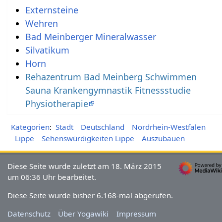
Externsteine
Wehren
Bad Meinberger Mineralwasser
Silvatikum
Horn
Rehazentrum Bad Meinberg Schwimmen
Sauna Krankengymnastik Fitnessstudie
Physiotherapie
Kategorien
:
Stadt
Deutschland
Nordrhein-Westfalen
Lippe
Sehenswürdigkeiten Lippe
Auszubauen
Diese Seite wurde zuletzt am 18. März 2015
um 06:36 Uhr bearbeitet.
Diese Seite wurde bisher 6.168-mal abgerufen.
Datenschutz
Über Yogawiki
Impressum