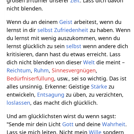
großen Irrtümer unserer
Zeit
. Lass dich davon
nicht blenden.
Wenn du an deinem
Geist
arbeitest, wenn du
lernst in dir
selbst
Zufriedenheit
zu haben. Wenn
du lernst mit wenig auszukommen, wenn du
lernst glücklich zu sein
selbst
wenn andere dich
kritisieren, dann hast du etwas erreicht. Lass
dich nicht blenden von dieser
Welt
die meint –
Reichtum
,
Ruhm
,
Sinnesvergnügen
,
Bedürfniserfüllung
, usw., sei so wichtig. Das ist
alles unsinnig. Erkenne: Geistige
Stärke
zu
entwickeln,
Entsagung
zu üben, zu verzichten,
loslassen
, das macht dich glücklich.
Und am glücklichsten wirst du wenn sagst:
"Sende mir dein Licht
Gott
und deine
Wahrheit
.
Lass sie mich leiten. Nicht mein
Wille
sondern