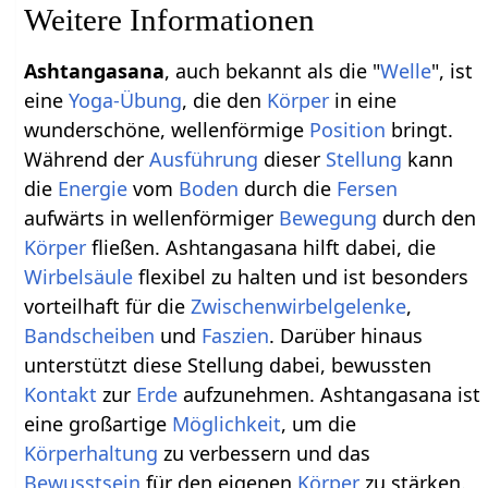
Weitere Informationen
Ashtangasana
, auch bekannt als die "
Welle
", ist
eine
Yoga-Übung
, die den
Körper
in eine
wunderschöne, wellenförmige
Position
bringt.
Während der
Ausführung
dieser
Stellung
kann
die
Energie
vom
Boden
durch die
Fersen
aufwärts in wellenförmiger
Bewegung
durch den
Körper
fließen. Ashtangasana hilft dabei, die
Wirbelsäule
flexibel zu halten und ist besonders
vorteilhaft für die
Zwischenwirbelgelenke
,
Bandscheiben
und
Faszien
. Darüber hinaus
unterstützt diese Stellung dabei, bewussten
Kontakt
zur
Erde
aufzunehmen. Ashtangasana ist
eine großartige
Möglichkeit
, um die
Körperhaltung
zu verbessern und das
Bewusstsein
für den eigenen
Körper
zu stärken.