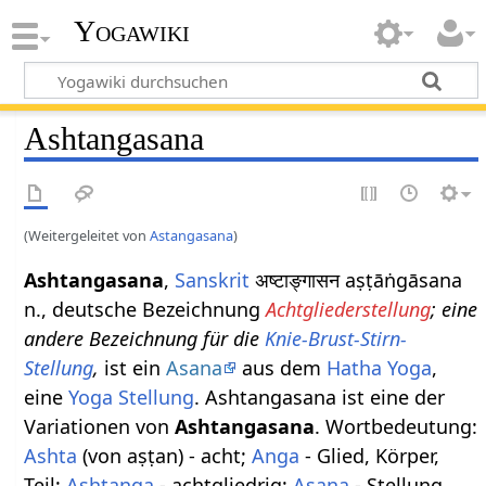
Yogawiki
Ashtangasana
(Weitergeleitet von
Astangasana
)
Ashtangasana
,
Sanskrit
अष्टाङ्गासन aṣṭāṅgāsana
n., deutsche Bezeichnung
Achtgliederstellung
; eine
andere Bezeichnung für die
Knie-Brust-Stirn-
Stellung
,
ist ein
Asana
aus dem
Hatha Yoga
,
eine
Yoga Stellung
. Ashtangasana ist eine der
Variationen von
Ashtangasana
. Wortbedeutung:
Ashta
(von aṣṭan) - acht;
Anga
- Glied, Körper,
Teil;
Ashtanga
- achtgliedrig;
Asana
- Stellung.