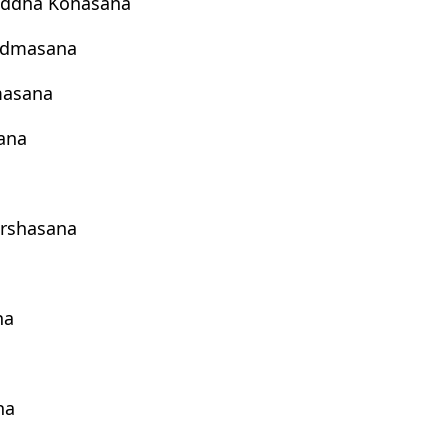
addha Konasana
admasana
masana
ana
rshasana
a
na
na