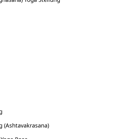
g
g (Ashtavakrasana)