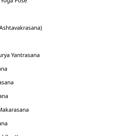
 Yoga Pose
(Ashtavakrasana)
a
rya Yantrasana
ana
asana
ana
Makarasana
ana