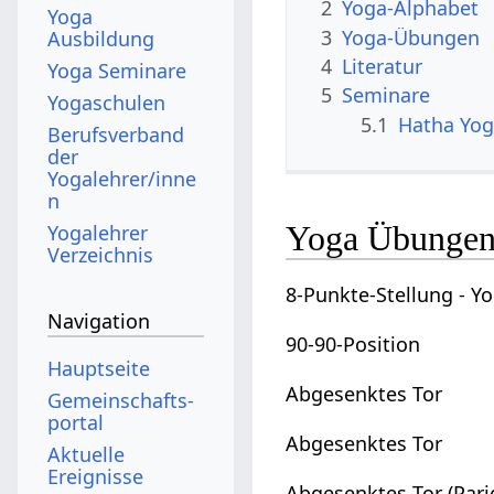
2
Yoga-Alphabet
Yoga
3
Yoga-Übungen
Ausbildung
4
Literatur
Yoga Seminare
5
Seminare
Yogaschulen
5.1
Hatha Yo
Berufsverband
der
Yogalehrer/inne
n
Yoga Übungen
Yogalehrer
Verzeichnis
8-Punkte-Stellung - Y
Navigation
90-90-Position
Hauptseite
Abgesenktes Tor
Gemeinschafts­
portal
Abgesenktes Tor
Aktuelle
Ereignisse
Abgesenktes Tor (Pari