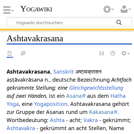
Yogawiki
Ashtavakrasana
Ashtavakrasana
,
Sanskrit
अष्टावक्रासन
aṣṭāvakrāsana n., deutsche Bezeichnung
Achtfach
gekrümmte Stellung; eine
Gleichgewichtsstellung
auf zwei Händen,
ist ein
Asana
aus dem
Hatha
Yoga
, eine
Yogaposition
. Ashtavakrasana gehört
zur Gruppe der Asanas rund um
Kakasana
.
Wortbedeutung:
Ashta
- acht;
Vakra
- gekrümmt;
Ashtavakra
- gekrümmt an acht Stellen, Name