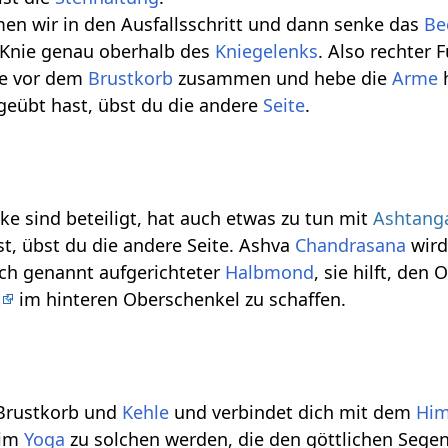
en wir in den Ausfallsschritt und dann senke das
Be
 Knie genau oberhalb des
Kniegelenks
. Also rechter 
de vor dem
Brustkorb
zusammen und hebe die
Arme
h
geübt hast, übst du die andere
Seite
.
ke sind beteiligt, hat auch etwas zu tun mit
Ashtang
t, übst du die andere Seite. Ashva
Chandrasana
wird
ch genannt aufgerichteter
Halbmond
, sie hilft, den
t
im hinteren Oberschenkel zu schaffen.
 Brustkorb und
Kehle
und verbindet dich mit dem
Hi
 im
Yoga
zu solchen werden, die den göttlichen Segen