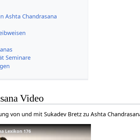
von Ashta Chandrasana
reibweisen
sanas
tät Seminare
ngen
sana Video
tung von und mit Sukadev Bretz zu Ashta Chandrasan
na Lexikon 176