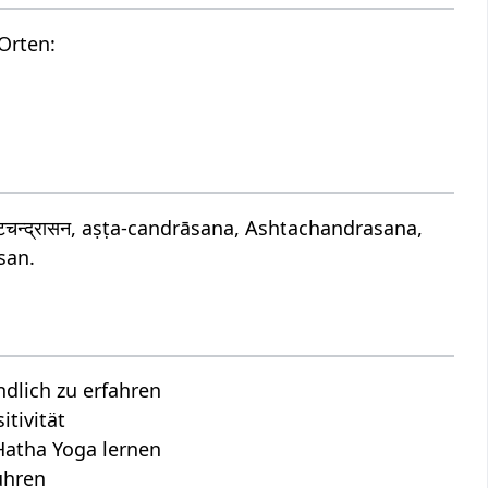
Orten:
न्द्रासन, aṣṭa-candrāsana, Ashtachandrasana,
san.
lich zu erfahren
tivität
Hatha Yoga lernen
ühren