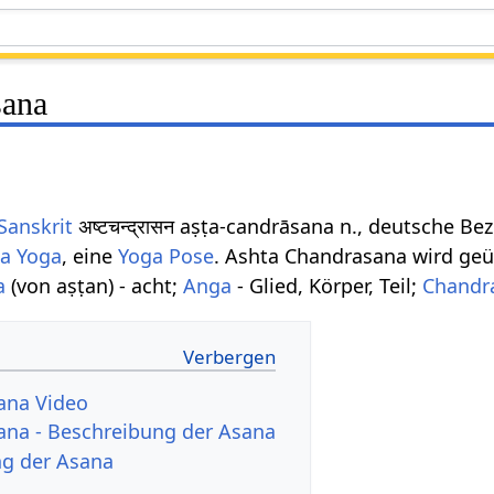
sana
Sanskrit
अष्टचन्द्रासन aṣṭa-candrāsana n., deutsche B
a Yoga
, eine
Yoga Pose
. Ashta Chandrasana wird geü
a
(von aṣṭan) - acht;
Anga
- Glied, Körper, Teil;
Chandr
ana Video
ana - Beschreibung der Asana
g der Asana