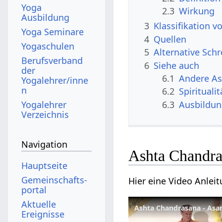
Yoga
2.3
Wirkung
Ausbildung
3
Klassifikation 
Yoga Seminare
4
Quellen
Yogaschulen
5
Alternative Sch
Berufsverband
6
Siehe auch
der
6.1
Andere A
Yogalehrer/inne
n
6.2
Spirituali
6.3
Ausbildu
Yogalehrer
Verzeichnis
Navigation
Ashta Chandra
Hauptseite
Gemeinschafts­
Hier eine Video Anlei
portal
Aktuelle
Ashta Chandrasana - Asa
Ereignisse