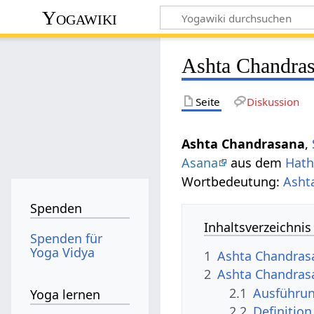
Yogawiki
Ashta Chandra
Seite
Diskussion
Ashta Chandrasana
,
Asana
aus dem
Hath
Wortbedeutung:
Asht
Spenden
Inhaltsverzeichnis
Spenden für
Yoga Vidya
1
Ashta Chandras
2
Ashta Chandras
2.1
Ausführun
Yoga lernen
2.2
Definition