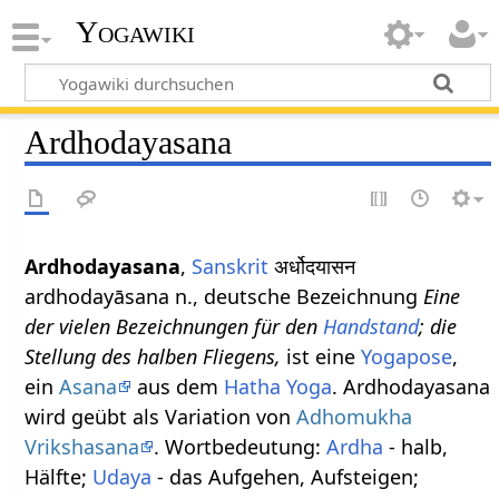
Yogawiki
Ardhodayasana
Ardhodayasana
,
Sanskrit
अर्धोदयासन
ardhodayāsana n., deutsche Bezeichnung
Eine
der vielen Bezeichnungen für den
Handstand
; die
Stellung des halben Fliegens,
ist eine
Yogapose
,
ein
Asana
aus dem
Hatha Yoga
. Ardhodayasana
wird geübt als Variation von
Adhomukha
Vrikshasana
. Wortbedeutung:
Ardha
- halb,
Hälfte;
Udaya
- das Aufgehen, Aufsteigen;