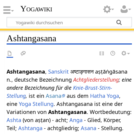
Yogawiki
Ashtangasana
Ashtangasana
,
Sanskrit
अष्टाङ्गासन aṣṭāṅgāsana
n., deutsche Bezeichnung
Achtgliederstellung
; eine
andere Bezeichnung für die
Knie-Brust-Stirn-
Stellung
,
ist ein
Asana
aus dem
Hatha Yoga
,
eine
Yoga Stellung
. Ashtangasana ist eine der
Variationen von
Ashtangasana
. Wortbedeutung:
Ashta
(von aṣṭan) - acht;
Anga
- Glied, Körper,
Teil;
Ashtanga
- achtgliedrig;
Asana
- Stellung.