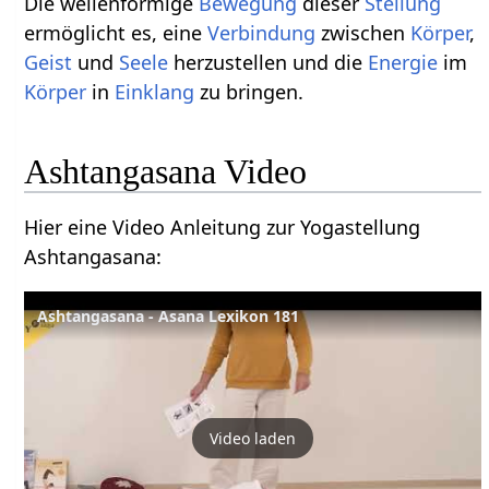
Die wellenförmige
Bewegung
dieser
Stellung
ermöglicht es, eine
Verbindung
zwischen
Körper
,
Geist
und
Seele
herzustellen und die
Energie
im
Körper
in
Einklang
zu bringen.
Ashtangasana Video
Hier eine Video Anleitung zur Yogastellung
Ashtangasana:
Ashtangasana - Asana Lexikon 181
Video laden