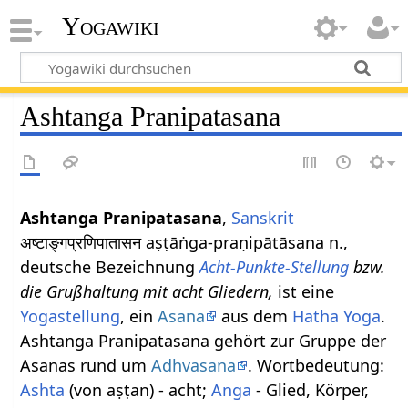
Yogawiki
Ashtanga Pranipatasana
Ashtanga Pranipatasana
,
Sanskrit
अष्टाङ्गप्रणिपातासन aṣṭāṅga-praṇipātāsana n.,
deutsche Bezeichnung
Acht-Punkte-Stellung
bzw.
die Grußhaltung mit acht Gliedern,
ist eine
Yogastellung
, ein
Asana
aus dem
Hatha Yoga
.
Ashtanga Pranipatasana gehört zur Gruppe der
Asanas rund um
Adhvasana
. Wortbedeutung:
Ashta
(von aṣṭan) - acht;
Anga
- Glied, Körper,