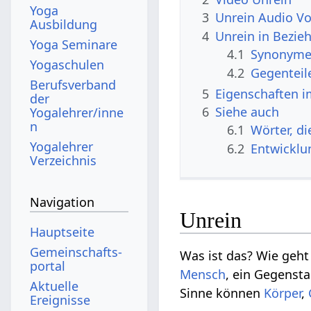
Yoga
3
Unrein Audio Vo
Ausbildung
4
Unrein in Bezie
Yoga Seminare
4.1
Synonyme 
Yogaschulen
4.2
Gegenteil
Berufsverband
5
Eigenschaften i
der
6
Siehe auch
Yogalehrer/inne
n
6.1
Wörter, d
Yogalehrer
6.2
Entwicklu
Verzeichnis
Navigation
Unrein
Hauptseite
Gemeinschafts­
Was ist das? Wie geht
portal
Mensch
, ein Gegenst
Aktuelle
Sinne können
Körper
,
Ereignisse