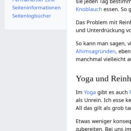
sie jeden Tag bestimmt
Seiten­­informationen
Knoblauch
essen. So g
Seitenlogbücher
Das Problem mit Reinh
und Unterdrückung vo
So kann man sagen, vi
Ahimsagründen
, ebe
manchmal vielleicht 
Yoga und Reinh
Im
Yoga
gibt es auch
als Unrein. Ich esse k
All das gilt als grob 
Etwas weniger konseq
zubereiten. Bei uns i