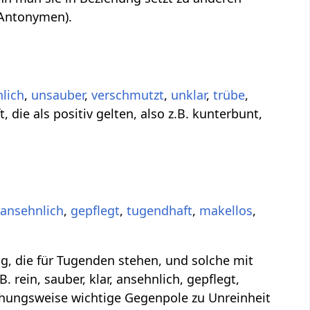
(Antonymen).
lich
,
unsauber
,
verschmutzt
,
unklar
,
trübe
,
 die als positiv gelten, also z.B. kunterbunt,
,
ansehnlich
,
gepflegt
,
tugendhaft
,
makellos
,
g, die für Tugenden stehen, und solche mit
 rein, sauber, klar, ansehnlich, gepflegt,
ehungsweise wichtige Gegenpole zu Unreinheit