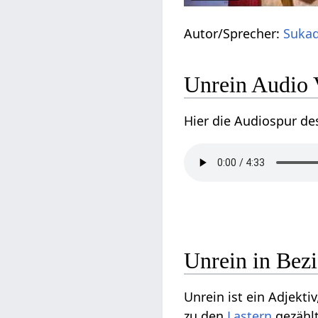
Autor/Sprecher:
Sukad
Unrein Audio 
Hier die Audiospur de
Unrein in Bez
Unrein ist ein Adjekti
zu den
Lastern
gezählt