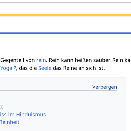
s Gegenteil von
rein
. Rein kann heißen sauber. Rein k
m
Yoga
, das die
Seele
das Reine an sich ist.
ze
iss im Hinduismus
Reinheit