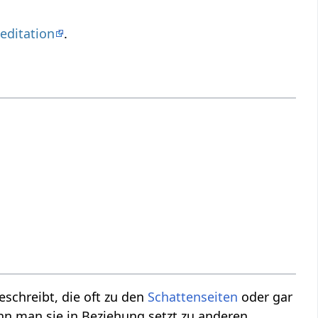
editation
.
schreibt, die oft zu den
Schattenseiten
oder gar
nn man sie in Beziehung setzt zu anderen