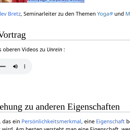
ev Bretz
, Seminarleiter zu den Themen
Yoga
und
M
Vortrag
s oberen Videos zu
Unrein
:
iehung zu anderen Eigenschaften
v, das ein
Persönlichkeitsmerkmal
, eine
Eigenschaft
be
 wird. Am besten versteht man eine Eigenschaft, we