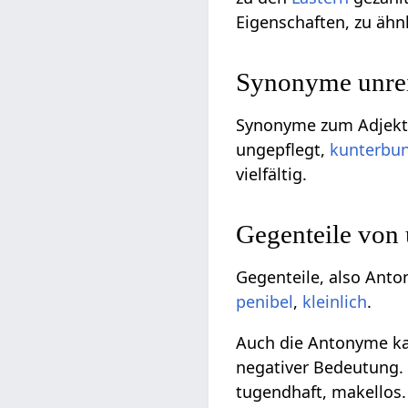
Eigenschaften, zu äh
Synonyme unrei
Synonyme zum Adjekti
ungepflegt,
kunterbu
vielfältig.
Gegenteile von
Gegenteile, also Anto
penibel
,
kleinlich
.
Auch die Antonyme kan
negativer Bedeutung. G
tugendhaft, makellos