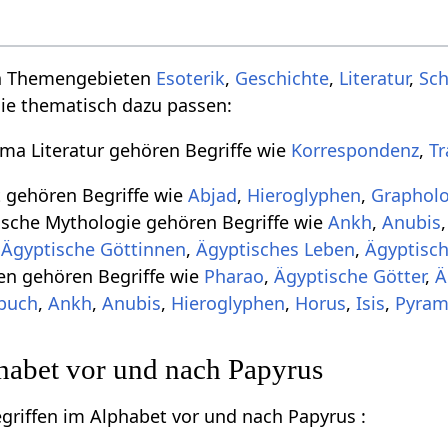
en Themengebieten
Esoterik
,
Geschichte
,
Literatur
,
Sch
die thematisch dazu passen:
ma Literatur gehören Begriffe wie
Korrespondenz
,
Tr
 gehören Begriffe wie
Abjad
,
Hieroglyphen
,
Grapholo
che Mythologie gehören Begriffe wie
Ankh
,
Anubis
,
Ägyptische Göttinnen
,
Ägyptisches Leben
,
Ägyptisc
n gehören Begriffe wie
Pharao
,
Ägyptische Götter
,
Ä
nbuch
,
Ankh
,
Anubis
,
Hieroglyphen
,
Horus
,
Isis
,
Pyram
habet vor und nach Papyrus
egriffen im Alphabet vor und nach Papyrus :