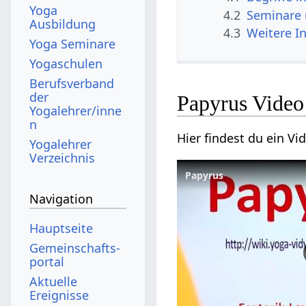
Yoga
4.2
Seminare
Ausbildung
4.3
Weitere I
Yoga Seminare
Yogaschulen
Berufsverband
der
Papyrus Video
Yogalehrer/inne
n
Hier findest du ein V
Yogalehrer
Verzeichnis
Papyrus
Navigation
Hauptseite
Gemeinschafts­
portal
Aktuelle
Ereignisse