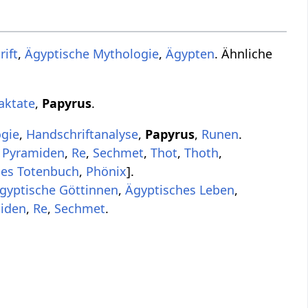
rift
,
Ägyptische Mythologie
,
Ägypten
. Ähnliche
aktate
,
Papyrus
.
gie
,
Handschriftanalyse
,
Papyrus
,
Runen
.
,
Pyramiden
,
Re
,
Sechmet
,
Thot
,
Thoth
,
hes Totenbuch
,
Phönix
].
gyptische Göttinnen
,
Ägyptisches Leben
,
iden
,
Re
,
Sechmet
.