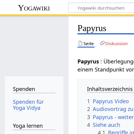
Yogawiki
Papyrus
Seite
Diskussion
Papyrus
: Überlegun
einem Standpunkt vo
Inhaltsverzeichnis
Spenden
1
Papyrus Video
Spenden für
Yoga Vidya
2
Audiovortrag zu
3
Papyrus - weiter
4
Siehe auch
Yoga lernen
4.1
Begriffe 