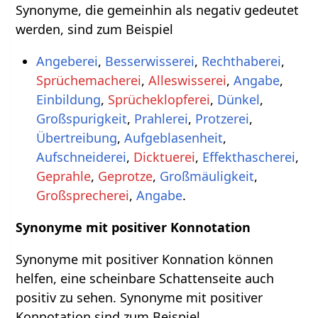
Synonyme, die gemeinhin als negativ gedeutet
werden, sind zum Beispiel
Angeberei
,
Besserwisserei
,
Rechthaberei
,
Sprüchemacherei
,
Alleswisserei
,
Angabe
,
Einbildung
,
Sprücheklopferei
,
Dünkel
,
Großspurigkeit
,
Prahlerei
,
Protzerei
,
Übertreibung
,
Aufgeblasenheit
,
Aufschneiderei
,
Dicktuerei
,
Effekthascherei
,
Geprahle
,
Geprotze
,
Großmäuligkeit
,
Großsprecherei
,
Angabe
.
Synonyme mit positiver Konnotation
Synonyme mit positiver Konnation können
helfen, eine scheinbare Schattenseite auch
positiv zu sehen. Synonyme mit positiver
Konnotation sind zum Beispiel