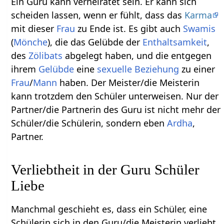
Ein Guru kann verheiratet sein. Er kann sich
scheiden lassen, wenn er fühlt, dass das
Karma
mit dieser
Frau
zu Ende ist. Es gibt auch
Swamis
(
Mönche
), die das Gelübde der
Enthaltsamkeit
,
des
Zölibats
abgelegt haben, und die entgegen
ihrem
Gelübde
eine
sexuelle
Beziehung
zu einer
Frau
/
Mann
haben. Der Meister/die Meisterin
kann trotzdem den Schüler unterweisen. Nur der
Partner/die Partnerin des Guru ist nicht mehr der
Schüler/die Schülerin, sondern eben
Ardha
,
Partner.
Verliebtheit in der Guru Schüler
Liebe
Manchmal geschieht es, dass ein Schüler, eine
Schülerin sich in den Guru/die Meisterin verliebt.