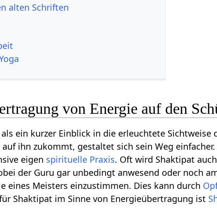
en alten Schriften
beit
 Yoga
ertragung von Energie auf den Sch
 als ein kurzer Einblick in die erleuchtete Sichtweis
 auf ihn zukommt, gestaltet sich sein Weg einfacher
nsive eigen
spirituelle Praxis
. Oft wird Shaktipat auc
obei der Guru gar unbedingt anwesend oder noch am L
rgie eines Meisters einzustimmen. Dies kann durch
Op
für Shaktipat im Sinne von Energieübertragung ist
Sh