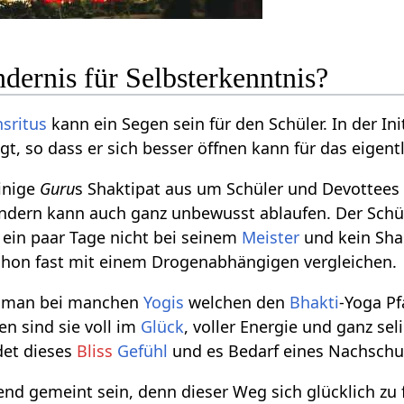
ndernis für Selbsterkenntnis?
nsritus
kann ein Segen sein für den Schüler. In der Ini
gt, so dass er sich besser öffnen kann für das eigent
inige
Guru
s Shaktipat aus um Schüler und Devottees 
ndern kann auch ganz unbewusst ablaufen. Der Schü
 ein paar Tage nicht bei seinem
Meister
und kein Sha
chon fast mit einem Drogenabhängigen vergleichen.
t man bei manchen
Yogis
welchen den
Bhakti
-Yoga Pf
n sind sie voll im
Glück
, voller Energie und ganz se
det dieses
Bliss
Gefühl
und es Bedarf eines Nachschub
end gemeint sein, denn dieser Weg sich glücklich zu 