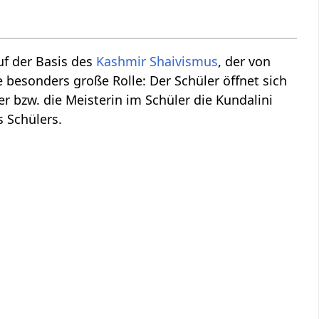
f der Basis des
Kashmir Shaivismus
, der von
 besonders große Rolle: Der Schüler öffnet sich
er bzw. die Meisterin im Schüler die Kundalini
 Schülers.