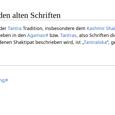
den alten Schriften
 der
Tantra
Tradition, insbesondere dem
Kashmir Sha
ieben in den
Agamas
bzw.
Tantras
, also Schriften 
denen Shaktipat beschrieben wird, ist „
Tantraloka
“, 
ng