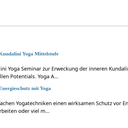
 Kundalini Yoga Mittelstufe
lini Yoga Seminar zur Erweckung der inneren Kundali
llen Potentials. Yoga A…
 Energieschutz mit Yoga
nfachen Yogatechniken einen wirksamen Schutz vor En
rbeiten oder viel m…