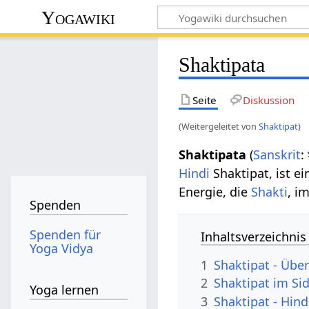
Yogawiki
Shaktipata
Seite
Diskussion
(Weitergeleitet von
Shaktipat
)
Shaktipata
(
Sanskrit
:
Hindi
Shaktipat, ist 
Energie, die
Shakti
, i
Spenden
Spenden für
Inhaltsverzeichnis
Yoga Vidya
1
Shaktipat - Übe
2
Shaktipat im Si
Yoga lernen
3
Shaktipat - Hind