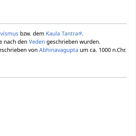
ivismus
bzw. dem
Kaula
Tantra
.
die nach den
Veden
geschrieben wurden.
geschrieben von
Abhinavagupta
um ca. 1000 n.Chr.