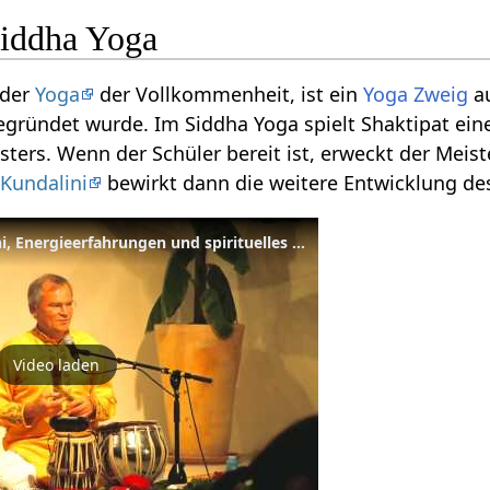
Siddha Yoga
 der
Yoga
der Vollkommenheit, ist ein
Yoga Zweig
au
gründet wurde. Im Siddha Yoga spielt Shaktipat eine
ters. Wenn der Schüler bereit ist, erweckt der Meist
e
Kundalini
bewirkt dann die weitere Entwicklung des
6. Chakra-Tantra-Kundalini, Energieerfahrungen und spirituelles Bewusstsein mit Sukadev
Video laden