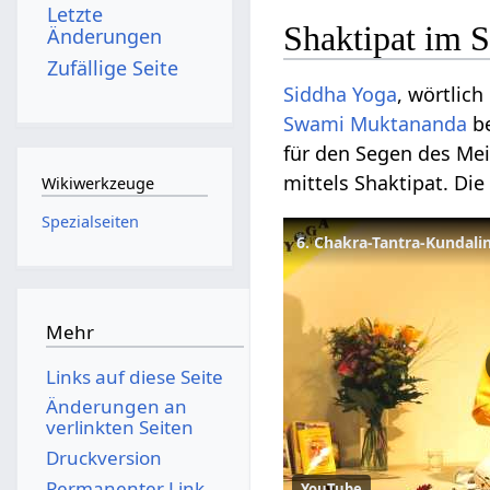
Letzte
Shaktipat im 
Änderungen
Zufällige Seite
Siddha Yoga
, wörtlich
Swami Muktananda
be
für den Segen des Meis
mittels Shaktipat. Di
Wikiwerkzeuge
Spezialseiten
Mehr
Links auf diese Seite
Änderungen an
verlinkten Seiten
Druckversion
Permanenter Link
YouTube