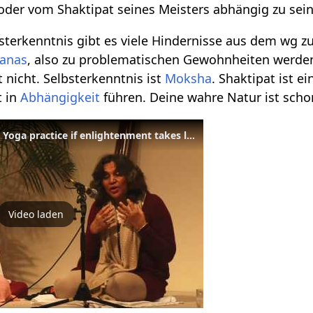
oder vom Shaktipat seines Meisters abhängig zu sein
terkenntnis gibt es viele Hindernisse aus dem wg z
anas
, also zu problematischen Gewohnheiten werden
t nicht. Selbsterkenntnis ist
Moksha
. Shaktipat ist e
t in
Abhängigkeit
führen. Deine wahre Natur ist sch
How to stay motivated in Yoga practice if enlightenment takes longer than you thought
Video laden