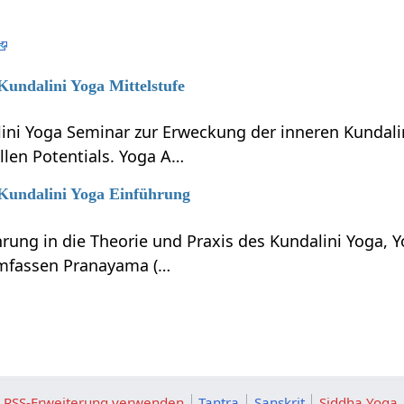
 Kundalini Yoga Mittelstufe
lini Yoga Seminar zur Erweckung der inneren Kundali
llen Potentials. Yoga A…
 Kundalini Yoga Einführung
hrung in die Theorie und Praxis des Kundalini Yoga, 
umfassen Pranayama (…
ie RSS-Erweiterung verwenden
Tantra
Sanskrit
Siddha Yoga